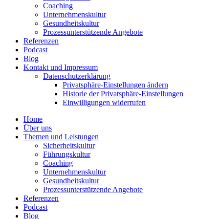
Coaching
Unter­neh­mens­kultur
Gesund­heits­kultur
Prozess­un­ter­stüt­zende Angebote
Referenzen
Podcast
Blog
Kontakt und Impressum
Daten­schutz­er­klärung
Privat­sphäre-Einstel­lungen ändern
Historie der Privat­sphäre-Einstel­lungen
Einwil­li­gungen wider­rufen
Home
Über uns
Themen und Leistungen
Sicher­heits­kultur
Führungs­kultur
Coaching
Unter­neh­mens­kultur
Gesund­heits­kultur
Prozess­un­ter­stüt­zende Angebote
Referenzen
Podcast
Blog