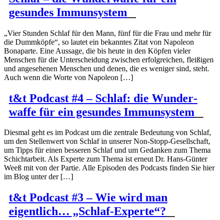
gesundes Immun­system
„Vier Stunden Schlaf für den Mann, fünf für die Frau und mehr für
die Dummköpfe“, so lautet ein bekanntes Zitat von Napoleon
Bonaparte. Eine Aussage, die bis heute in den Köpfen vieler
Menschen für die Unter­scheidung zwischen erfolg­reichen, fleißigen
und angese­henen Menschen und denen, die es weniger sind, steht.
Auch wenn die Worte von Napoleon […]
t&t Podcast #4 – Schlaf: die Wunder­
waffe für ein gesundes Immun­system
Diesmal geht es im Podcast um die zentrale Bedeutung von Schlaf,
um den Stellenwert von Schlaf in unserer Non-Stopp-Gesel­l­­schaft,
um Tipps für einen besseren Schlaf und um Gedanken zum Thema
Schicht­arbeit. Als Experte zum Thema ist erneut Dr. Hans-Günter
Weeß mit von der Partie. Alle Episoden des Podcasts finden Sie hier
im Blog unter der […]
t&t Podcast #3 – Wie wird man
eigentlich… „Schlaf-Experte“?