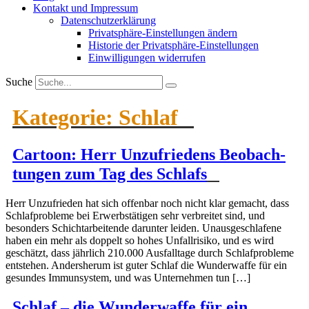
Kontakt und Impressum
Daten­schutz­er­klärung
Privat­sphäre-Einstel­lungen ändern
Historie der Privat­sphäre-Einstel­lungen
Einwil­li­gungen wider­rufen
Suche
Kategorie:
Schlaf
Cartoon: Herr Unzufriedens Beobach­
tungen zum Tag des Schlafs
Herr Unzufrieden hat sich offenbar noch nicht klar gemacht, dass
Schlaf­pro­bleme bei Erwerbs­tä­tigen sehr verbreitet sind, und
besonders Schicht­ar­bei­tende darunter leiden. Unaus­ge­schlafene
haben ein mehr als doppelt so hohes Unfall­risiko, und es wird
geschätzt, dass jährlich 210.000 Ausfalltage durch Schlaf­pro­bleme
entstehen. Anders­herum ist guter Schlaf die Wunder­waffe für ein
gesundes Immun­system, und was Unter­nehmen tun […]
Schlaf – die Wunder­waffe für ein