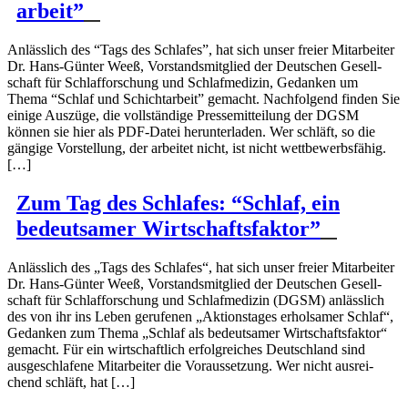
arbeit”
Anlässlich des “Tags des Schlafes”, hat sich unser freier Mitar­beiter
Dr. Hans-Günter Weeß, Vorstands­mit­glied der Deutschen Gesell­
schaft für Schlaf­for­schung und Schlaf­me­dizin, Gedanken um
Thema “Schlaf und Schicht­arbeit” gemacht. Nachfolgend finden Sie
einige Auszüge, die vollständige Presse­mit­teilung der DGSM
können sie hier als PDF-Datei herun­ter­laden. Wer schläft, so die
gängige Vorstellung, der arbeitet nicht, ist nicht wettbe­werbs­fähig.
[…]
Zum Tag des Schlafes: “Schlaf, ein
bedeut­samer Wirtschafts­faktor”
Anlässlich des „Tags des Schlafes“, hat sich unser freier Mitar­beiter
Dr. Hans-Günter Weeß, Vorstands­mit­glied der Deutschen Gesell­
schaft für Schlaf­for­schung und Schlaf­me­dizin (DGSM) anlässlich
des von ihr ins Leben gerufenen „Aktions­tages erhol­samer Schlaf“,
Gedanken zum Thema „Schlaf als bedeut­samer Wirtschafts­faktor“
gemacht. Für ein wirtschaftlich erfolg­reiches Deutschland sind
ausge­schlafene Mitar­beiter die Voraus­setzung. Wer nicht ausrei­
chend schläft, hat […]