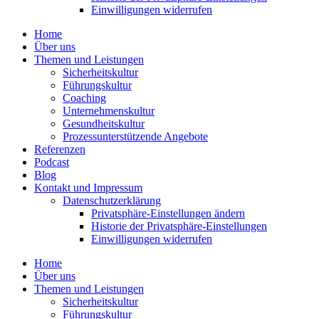
Einwil­li­gungen wider­rufen
Home
Über uns
Themen und Leistungen
Sicher­heits­kultur
Führungs­kultur
Coaching
Unter­neh­mens­kultur
Gesund­heits­kultur
Prozess­un­ter­stüt­zende Angebote
Referenzen
Podcast
Blog
Kontakt und Impressum
Daten­schutz­er­klärung
Privat­sphäre-Einstel­lungen ändern
Historie der Privat­sphäre-Einstel­lungen
Einwil­li­gungen wider­rufen
Home
Über uns
Themen und Leistungen
Sicher­heits­kultur
Führungs­kultur