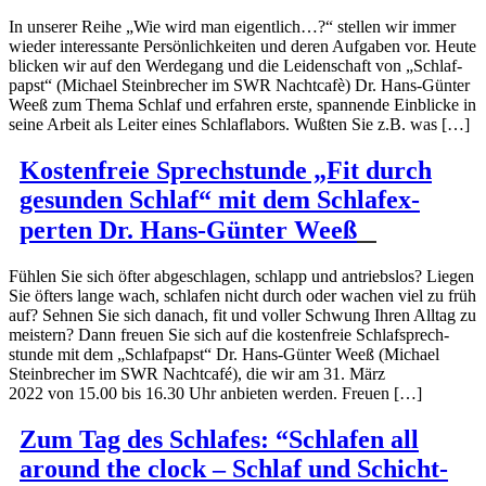
In unserer Reihe „Wie wird man eigentlich…?“ stellen wir immer
wieder inter­es­sante Persön­lich­keiten und deren Aufgaben vor. Heute
blicken wir auf den Werdegang und die Leiden­schaft von „Schlaf­
papst“ (Michael Stein­brecher im SWR Nachtcafè) Dr. Hans-Günter
Weeß zum Thema Schlaf und erfahren erste, spannende Einblicke in
seine Arbeit als Leiter eines Schlaf­labors. Wußten Sie z.B. was […]
Kosten­freie Sprech­stunde „Fit durch
gesunden Schlaf“ mit dem Schlaf­ex­
perten Dr. Hans-Günter Weeß
Fühlen Sie sich öfter abgeschlagen, schlapp und antriebslos? Liegen
Sie öfters lange wach, schlafen nicht durch oder wachen viel zu früh
auf? Sehnen Sie sich danach, fit und voller Schwung Ihren Alltag zu
meistern? Dann freuen Sie sich auf die kosten­freie Schlaf­sprech­
stunde mit dem „Schlaf­papst“ Dr. Hans-Günter Weeß (Michael
Stein­brecher im SWR Nachtcafé), die wir am 31. März
2022 von 15.00 bis 16.30 Uhr anbieten werden. Freuen […]
Zum Tag des Schlafes: “Schlafen all
around the clock – Schlaf und Schicht­