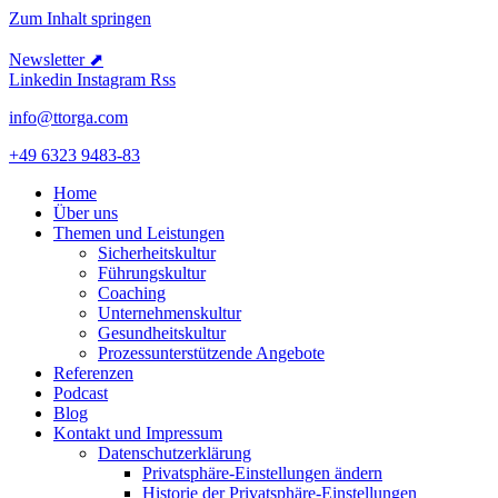
Zum Inhalt springen
Newsletter ⬈
Linkedin
Instagram
Rss
info@ttorga.com
+49 6323 9483-83
Home
Über uns
Themen und Leistungen
Sicher­heits­kultur
Führungs­kultur
Coaching
Unter­neh­mens­kultur
Gesund­heits­kultur
Prozess­un­ter­stüt­zende Angebote
Referenzen
Podcast
Blog
Kontakt und Impressum
Daten­schutz­er­klärung
Privat­sphäre-Einstel­lungen ändern
Historie der Privat­sphäre-Einstel­lungen