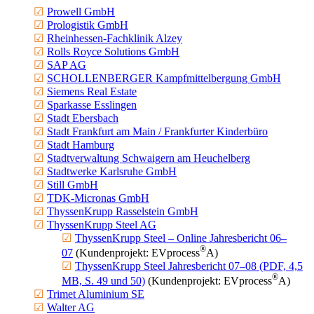
Prowell GmbH
Prolo­gistik GmbH
Rhein­hessen-Fachklinik Alzey
Rolls Royce Solutions GmbH
SAP AG
SCHOL­LEN­BERGER Kampf­mit­tel­bergung GmbH
Siemens Real Estate
Sparkasse Esslingen
Stadt Ebersbach
Stadt Frankfurt am Main / Frank­furter Kinderbüro
Stadt Hamburg
Stadt­ver­waltung Schwaigern am Heuchelberg
Stadt­werke Karlsruhe GmbH
Still GmbH
TDK-Micronas GmbH
Thyssen­Krupp Rassel­stein GmbH
Thyssen­Krupp Steel AG
Thyssen­Krupp Steel – Online Jahres­be­richt 06–
®
07
(Kunden­projekt: EV
process
A)
Thyssen­Krupp Steel Jahres­be­richt 07–08 (PDF, 4,5
®
MB, S. 49 und 50)
(Kunden­projekt: EV
process
A)
Trimet Aluminium SE
Walter AG