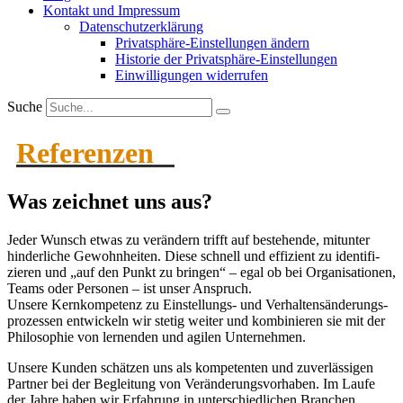
Kontakt und Impressum
Daten­schutz­er­klärung
Privat­sphäre-Einstel­lungen ändern
Historie der Privat­sphäre-Einstel­lungen
Einwil­li­gungen wider­rufen
Suche
Referenzen
Was zeichnet uns aus?
Jeder Wunsch etwas zu verändern trifft auf bestehende, mitunter
hinder­liche Gewohn­heiten. Diese schnell und effizient zu identi­fi­
zieren und „auf den Punkt zu bringen“ – egal ob bei Organi­sa­tionen,
Teams oder Personen – ist unser Anspruch.
Unsere Kernkom­petenz zu Einstel­lungs- und Verhal­tens­än­de­rungs­
pro­zessen entwi­ckeln wir stetig weiter und kombi­nieren sie mit der
Philo­sophie von lernenden und agilen Unter­nehmen.
Unsere Kunden schätzen uns als kompe­tenten und zuver­läs­sigen
Partner bei der Begleitung von Verän­de­rungs­vor­haben. Im Laufe
der Jahre haben wir Erfahrung in unter­schied­lichen Branchen