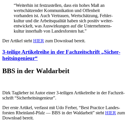
“Weiterhin ist festzu­stellen, dass ein hohes Maß an
wertschät­zender Kommu­ni­kation und Offenheit
vorhanden ist. Auch Vertrauen, Wertschätzung, Fehler­
kultur und die Arbeits­qua­lität haben sich positiv weiter­
ent­wi­ckelt, was Auswir­kungen auf die Unter­neh­mens­
kultur innerhalb von Landes­forsten hat.”
Der Artikel steht
HIER
zum Download bereit.
3‑teilige Artikel­reihe in der Fachzeit­schrift „Sicher­
heits­in­ge­nieur“
BBS in der Waldarbeit
Dirk Taglieber ist Autor einer 3‑teiligen Artikel­reihe in der Fachzeit­
schrift “Sicher­heits­in­ge­nieur”.
Der erste Artikel, verfasst mit Udo Ferber, “Best Practice Landes­
forsten Rheinland-Pfalz — BBS in der Waldarbeit” steht
HIER
zum
Download bereit.