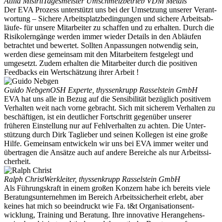
Atilla Misirli
Tages­meister Umschmelz­be­trieb VDM Metals
Der EVA Prozess unter­stützt uns bei der Umsetzung unserer Verant­
wortung – Sichere Arbeits­platz­be­din­gungen und sichere Arbeits­ab­
läufe- für unsere Mitar­beiter zu schaffen und zu erhalten. Durch die
Risiko­lern­gänge werden immer wieder Details in den Abläufen
betrachtet und bewertet. Sollten Anpas­sungen notwendig sein,
werden diese gemeinsam mit den Mitar­beitern festgelegt und
umgesetzt. Zudem erhalten die Mitar­beiter durch die positiven
Feedbacks ein Wertschätzung ihrer Arbeit !
Guido Nebgen
OSH Experte, thyssen­krupp Rassel­stein GmbH
EVA hat uns alle in Bezug auf die Sensi­bi­lität bezüglich positivem
Verhalten weit nach vorne gebracht. Sich mit sicherem Verhalten zu
beschäf­tigen, ist ein deutlicher Fortschritt gegenüber unserer
früheren Einstellung nur auf Fehlver­halten zu achten. Die Unter­
stützung durch Dirk Taglieber und seinen Kollegen ist eine große
Hilfe. Gemeinsam entwi­ckeln wir uns bei EVA immer weiter und
übertragen die Ansätze auch auf andere Bereiche als nur Arbeits­si­
cherheit.
Ralph Christ
Werkleiter, thyssen­krupp Rassel­stein GmbH
Als Führungs­kraft in einem großen Konzern habe ich bereits viele
Beratungs­un­ter­nehmen im Bereich Arbeits­si­cherheit erlebt, aber
keines hat mich so beein­druckt wie Fa. t&t Organi­sa­ti­ons­ent­
wicklung, Training und Beratung. Ihre innovative Heran­ge­hens­