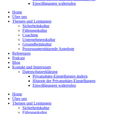
Einwil­li­gungen wider­rufen
Home
Über uns
Themen und Leistungen
Sicher­heits­kultur
Führungs­kultur
Coaching
Unter­neh­mens­kultur
Gesund­heits­kultur
Prozess­un­ter­stüt­zende Angebote
Referenzen
Podcast
Blog
Kontakt und Impressum
Daten­schutz­er­klärung
Privat­sphäre-Einstel­lungen ändern
Historie der Privat­sphäre-Einstel­lungen
Einwil­li­gungen wider­rufen
Home
Über uns
Themen und Leistungen
Sicher­heits­kultur
Führungs­kultur