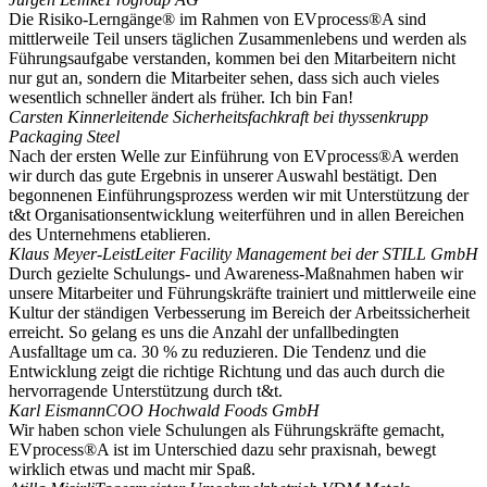
Die Risiko-Lerngänge® im Rahmen von EVprocess®A sind
mittler­weile Teil unsers täglichen Zusam­men­lebens und werden als
Führungs­aufgabe verstanden, kommen bei den Mitar­beitern nicht
nur gut an, sondern die Mitar­beiter sehen, dass sich auch vieles
wesentlich schneller ändert als früher. Ich bin Fan!
Carsten Kinner
leitende Sicher­heits­fach­kraft bei thyssen­krupp
Packaging Steel
Nach der ersten Welle zur Einführung von EVprocess®A werden
wir durch das gute Ergebnis in unserer Auswahl bestätigt. Den
begon­nenen Einfüh­rungs­prozess werden wir mit Unter­stützung der
t&t Organi­sa­ti­ons­ent­wicklung weiter­führen und in allen Bereichen
des Unter­nehmens etablieren.
Klaus Meyer-Leist
Leiter Facility Management bei der STILL GmbH
Durch gezielte Schulungs- und Awareness-Maßnahmen haben wir
unsere Mitar­beiter und Führungs­kräfte trainiert und mittler­weile eine
Kultur der ständigen Verbes­serung im Bereich der Arbeits­si­cherheit
erreicht. So gelang es uns die Anzahl der unfall­be­dingten
Ausfalltage um ca. 30 % zu reduzieren. Die Tendenz und die
Entwicklung zeigt die richtige Richtung und das auch durch die
hervor­ra­gende Unter­stützung durch t&t.
Karl Eismann
COO Hochwald Foods GmbH
Wir haben schon viele Schulungen als Führungs­kräfte gemacht,
EVprocess®A ist im Unter­schied dazu sehr praxisnah, bewegt
wirklich etwas und macht mir Spaß.