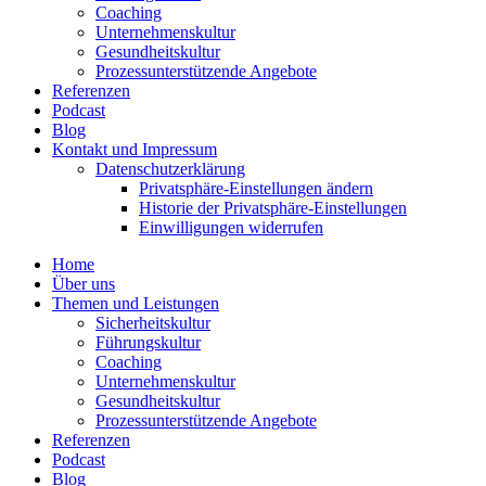
Coaching
Unter­neh­mens­kultur
Gesund­heits­kultur
Prozess­un­ter­stüt­zende Angebote
Referenzen
Podcast
Blog
Kontakt und Impressum
Daten­schutz­er­klärung
Privat­sphäre-Einstel­lungen ändern
Historie der Privat­sphäre-Einstel­lungen
Einwil­li­gungen wider­rufen
Home
Über uns
Themen und Leistungen
Sicher­heits­kultur
Führungs­kultur
Coaching
Unter­neh­mens­kultur
Gesund­heits­kultur
Prozess­un­ter­stüt­zende Angebote
Referenzen
Podcast
Blog