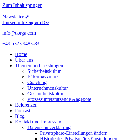
Zum Inhalt springen
Newsletter ⬈
Linkedin
Instagram
Rss
info@ttorga.com
+49 6323 9483-83
Home
Über uns
Themen und Leistungen
Sicher­heits­kultur
Führungs­kultur
Coaching
Unter­neh­mens­kultur
Gesund­heits­kultur
Prozess­un­ter­stüt­zende Angebote
Referenzen
Podcast
Blog
Kontakt und Impressum
Daten­schutz­er­klärung
Privat­sphäre-Einstel­lungen ändern
Historie der Privat­sphäre-Einstel­lungen