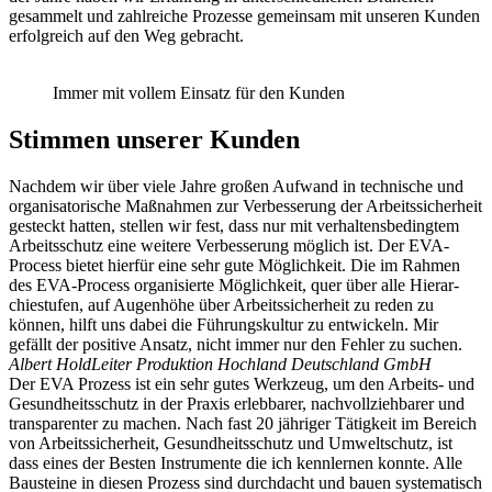
gesammelt und zahlreiche Prozesse gemeinsam mit unseren Kunden
erfolg­reich auf den Weg gebracht.
Immer mit vollem Einsatz für den Kunden
Stimmen unserer Kunden
Nachdem wir über viele Jahre großen Aufwand in technische und
organi­sa­to­rische Maßnahmen zur Verbes­serung der Arbeits­si­cherheit
gesteckt hatten, stellen wir fest, dass nur mit verhal­tens­be­dingtem
Arbeits­schutz eine weitere Verbes­serung möglich ist. Der EVA-
Process bietet hierfür eine sehr gute Möglichkeit. Die im Rahmen
des EVA-Process organi­sierte Möglichkeit, quer über alle Hierar­
chie­stufen, auf Augenhöhe über Arbeits­si­cherheit zu reden zu
können, hilft uns dabei die Führungs­kultur zu entwi­ckeln. Mir
gefällt der positive Ansatz, nicht immer nur den Fehler zu suchen.
Albert Hold
Leiter Produktion Hochland Deutschland GmbH
Der EVA Prozess ist ein sehr gutes Werkzeug, um den Arbeits- und
Gesund­heits­schutz in der Praxis erleb­barer, nachvoll­zieh­barer und
trans­pa­renter zu machen. Nach fast 20 jähriger Tätigkeit im Bereich
von Arbeits­si­cherheit, Gesund­heits­schutz und Umwelt­schutz, ist
dass eines der Besten Instru­mente die ich kennlernen konnte. Alle
Bausteine in diesen Prozess sind durch­dacht und bauen syste­ma­tisch