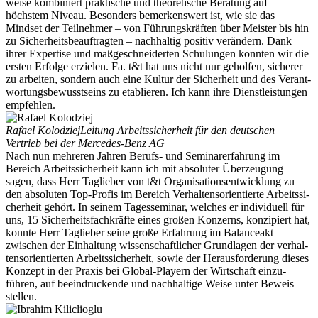
weise kombi­niert praktische und theore­tische Beratung auf
höchstem Niveau. Besonders bemer­kenswert ist, wie sie das
Mindset der Teilnehmer – von Führungs­kräften über Meister bis hin
zu Sicher­heits­be­auf­tragten – nachhaltig positiv verändern. Dank
ihrer Expertise und maßge­schnei­derten Schulungen konnten wir die
ersten Erfolge erzielen. Fa. t&t hat uns nicht nur geholfen, sicherer
zu arbeiten, sondern auch eine Kultur der Sicherheit und des Verant­
wor­tungs­be­wusst­seins zu etablieren. Ich kann ihre Dienst­leis­tungen
empfehlen.
Rafael Kolodziej
Leitung Arbeits­si­cherheit für den deutschen
Vertrieb bei der Mercedes-Benz AG
Nach nun mehreren Jahren Berufs- und Seminar­er­fahrung im
Bereich Arbeits­si­cherheit kann ich mit absoluter Überzeugung
sagen, dass Herr Taglieber von t&t Organi­sa­ti­ons­ent­wicklung zu
den absoluten Top-Profis im Bereich Verhal­tens­ori­en­tierte Arbeits­si­
cherheit gehört. In seinem Tages­se­minar, welches er indivi­duell für
uns, 15 Sicher­heits­fach­kräfte eines großen Konzerns, konzi­piert hat,
konnte Herr Taglieber seine große Erfahrung im Balan­ceakt
zwischen der Einhaltung wissen­schaft­licher Grund­lagen der verhal­
tens­ori­en­tierten Arbeits­si­cherheit, sowie der Heraus­for­derung dieses
Konzept in der Praxis bei Global-Playern der Wirtschaft einzu­
führen, auf beein­dru­ckende und nachhaltige Weise unter Beweis
stellen.