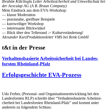
Ibrahim Kiliclioglu
Leiter Arbeits­si­cherheit und Umwelt­schutz bei
der Aesculap AG (A B. Braun Company)
Mein Eindruck aus dem EVA-Workshop:
— klasse Moderation
— praxisnahe, greifbare Beispiele
— kurzwei­liger Workshop
— inter­es­sante Blick­winkel
— Blick über den Tellerrand -> Kultur­ver­än­derung!
Alexander Kurz
Produk­ti­ons­leiter VMS bei Renk GmbH
t&t in der Presse
Verhal­tens­ba­sierte Arbeits­si­cherheit bei Landes­
forsten Rheinland-Pfalz
Erfolgs­ge­schichte EVA-Prozess
Udo Ferber, (Personal- und Organi­sa­ti­ons­ent­wicklung bei den
Landes­forsten RLP) schreibt über “Verhal­tens­ba­sierte Arbeits­si­
cherheit bei Landes­forsten Rheinland-Pfalz” und kommt unter
anderem zu folgendem Schluss: