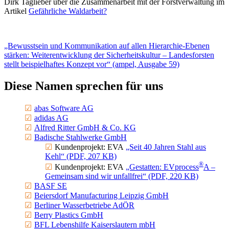
Dirk Taglieber über die Zusam­men­arbeit mit der Forst­ver­waltung im
Artikel
Gefähr­liche Waldarbeit?
„Bewusstsein und Kommu­ni­kation auf allen Hierarchie-Ebenen
stärken: Weiter­ent­wicklung der Sicher­heits­kultur – Landes­forsten
stellt beispiel­haftes Konzept vor“ (ampel, Ausgabe 59)
Diese Namen sprechen für uns
abas Software AG
adidas AG
Alfred Ritter GmbH & Co. KG
Badische Stahl­werke GmbH
Kunden­projekt: EVA
„Seit 40 Jahren Stahl aus
Kehl“ (PDF, 207 KB)
®
Kunden­projekt: EVA
„Gestatten: EV
process
A –
Gemeinsam sind wir unfallfrei“ (PDF, 220 KB)
BASF SE
Beiersdorf Manufac­turing Leipzig GmbH
Berliner Wasser­be­triebe AdÖR
Berry Plastics GmbH
BFL Lebens­hilfe Kaisers­lautern mbH