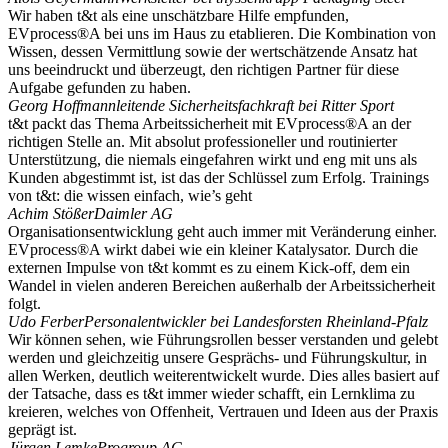
Wir haben t&t als eine unschätzbare Hilfe empfunden,
EVprocess®A bei uns im Haus zu etablieren. Die Kombi­nation von
Wissen, dessen Vermittlung sowie der wertschät­zende Ansatz hat
uns beein­druckt und überzeugt, den richtigen Partner für diese
Aufgabe gefunden zu haben.
Georg Hoffmann
leitende Sicher­heits­fach­kraft bei Ritter Sport
t&t packt das Thema Arbeits­si­cherheit mit EVprocess®A an der
richtigen Stelle an. Mit absolut profes­sio­neller und routi­nierter
Unter­stützung, die niemals einge­fahren wirkt und eng mit uns als
Kunden abgestimmt ist, ist das der Schlüssel zum Erfolg. Trainings
von t&t: die wissen einfach, wie’s geht
Achim Stößer
Daimler AG
Organi­sa­ti­ons­ent­wicklung geht auch immer mit Verän­derung einher.
EVprocess®A wirkt dabei wie ein kleiner Kataly­sator. Durch die
externen Impulse von t&t kommt es zu einem Kick-off, dem ein
Wandel in vielen anderen Bereichen außerhalb der Arbeits­si­cherheit
folgt.
Udo Ferber
Perso­nal­ent­wickler bei Landes­forsten Rheinland-Pfalz
Wir können sehen, wie Führungs­rollen besser verstanden und gelebt
werden und gleich­zeitig unsere Gesprächs- und Führungs­kultur, in
allen Werken, deutlich weiter­ent­wi­ckelt wurde. Dies alles basiert auf
der Tatsache, dass es t&t immer wieder schafft, ein Lernklima zu
kreieren, welches von Offenheit, Vertrauen und Ideen aus der Praxis
geprägt ist.
Jürgen Lemke
Progroup AG