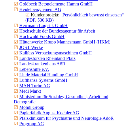
Goldbeck Beton­ele­mente Hamm GmbH
Heidel­berg­Cement AG
Kunden­projekt:
„Persön­lichkeit bewusst einsetzen“
(PDF, 530 KB)
Herrmann Logistik GmbH
Hochschule der Bundes­agentur für Arbeit
Hochwald Foods GmbH
Hütten­werke Krupp Mannesmann GmbH (HKM)
JOST Werke
Kallfass Verpa­ckungs­ma­schinen GmbH
Landes­forsten Rheinland-Pfalz
Landes­kran­kenhaus AöR
Lebens­hilfe e.V.
Linde Material Handling GmbH
Lufthansa Systems GmbH
MAN Turbo AG
Medi Markt
Minis­terium für Soziales, Gesundheit, Arbeit und
Demografie
Mondi Group
Papier­fabrik August Koehler AG
Pfalz­kli­nikum für Psych­iatrie und Neuro­logie AdöR
Progroup AG