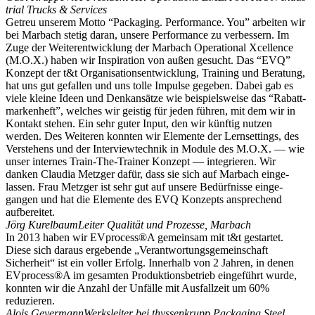
trial Trucks & Services
Getreu unserem Motto “Packaging. Perfor­mance. You” arbeiten wir
bei Marbach stetig daran, unsere Perfor­mance zu verbessern. Im
Zuge der Weiter­ent­wicklung der Marbach Opera­tional Xcellence
(M.O.X.) haben wir Inspi­ration von außen gesucht. Das “EVQ”
Konzept der t&t Organi­sa­ti­ons­ent­wicklung, Training und Beratung,
hat uns gut gefallen und uns tolle Impulse gegeben. Dabei gab es
viele kleine Ideen und Denkan­sätze wie beispiels­weise das “Rabatt­
mar­kenheft”, welches wir geistig für jeden führen, mit dem wir in
Kontakt stehen. Ein sehr guter Input, den wir künftig nutzen
werden. Des Weiteren konnten wir Elemente der Lernset­tings, des
Verstehens und der Inter­view­technik in Module des M.O.X. — wie
unser internes Train-The-Trainer Konzept — integrieren. Wir
danken Claudia Metzger dafür, dass sie sich auf Marbach einge­
lassen. Frau Metzger ist sehr gut auf unsere Bedürf­nisse einge­
gangen und hat die Elemente des EVQ Konzepts anspre­chend
aufbe­reitet.
Jörg Kurelbaum
Leiter Qualität und Prozesse, Marbach
In 2013 haben wir EVprocess®A gemeinsam mit t&t gestartet.
Diese sich daraus ergebende „Verant­wor­tungs­ge­mein­schaft
Sicherheit“ ist ein voller Erfolg. Innerhalb von 2 Jahren, in denen
EVprocess®A im gesamten Produk­ti­ons­be­trieb einge­führt wurde,
konnten wir die Anzahl der Unfälle mit Ausfallzeit um 60%
reduzieren.
Alois Geyermann
Werks­leiter bei thyssen­krupp Packaging Steel