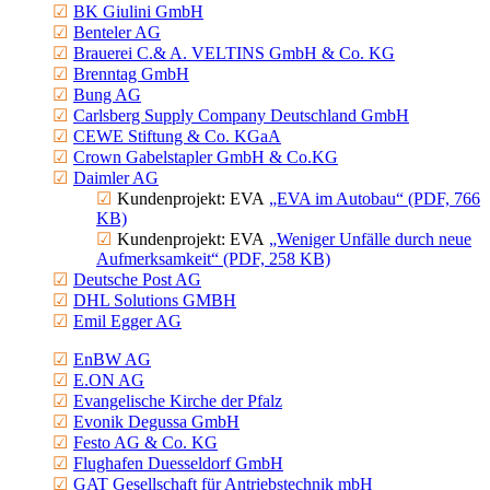
BK Giulini GmbH
Benteler AG
Brauerei C.& A. VELTINS GmbH & Co. KG
Brenntag GmbH
Bung AG
Carlsberg Supply Company Deutschland GmbH
CEWE Stiftung & Co. KGaA
Crown Gabel­stapler GmbH & Co.KG
Daimler AG
Kunden­projekt: EVA
„EVA im Autobau“ (PDF, 766
KB)
Kunden­projekt: EVA
„Weniger Unfälle durch neue
Aufmerk­samkeit“ (PDF, 258 KB)
Deutsche Post AG
DHL Solutions GMBH
Emil Egger AG
EnBW AG
E.ON AG
Evange­lische Kirche der Pfalz
Evonik Degussa GmbH
Festo AG & Co. KG
Flughafen Duesseldorf GmbH
GAT Gesell­schaft für Antriebs­technik mbH