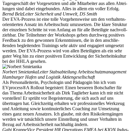
Tages­ge­schäft der Vorge­setzten und alle Mitar­beiter aus allen Abtei­
lungen sind dabei einge­bunden. Alles in allem ein voller Erfolg.
Bernd Belz
Leiter Sicherheit und Umwelt, DS Smith
Der EVA-Prozess ist eine tolle Vorge­hens­weise um den verhal­tens­
ori­en­tierten Ansatz im Arbeits­schutz umzusetzen. Die klare Struktur
der einzelnen Schritte ist von Anfang an für alle Betei­ligte nachvoll­
ziehbar. Die Teilnehmer der Workshops geben durchweg positives
Feedback zu den gewonnen Erkennt­nissen, die in den anschlie­
ßenden beglei­tenden Trainings sehr aktiv und engagiert umgesetzt
werden. Der EVA-Prozess wird von allen Betei­ligten als ein sehr
guter Weg hin zu einer positiven Entwicklung der Sicher­heits­kultur
bei der HHLA gesehen.
Norbert Smietanka
Leiter Stabs­ab­teilung Arbeits­schutz­ma­nagement
Hamburger Hafen und Logistik Aktien­ge­sell­schaft
Als Perso­nal­lei­terin, Psycho­login und Pädagogin bin ich vom
EVprocess®A Rollout begeistert: Einen besseren Botschafter für
das Thema Arbeits­si­cherheit als Dirk Taglieber kann ich mir nicht
vorstellen! Er sprüht vor Begeis­terung, die sich auch auf uns
übertragen hat. Gleich­zeitig erhalten wir profes­sio­nelles Werkzeug
und Anleitung sowie konti­nu­ier­liches Coaching zur Umsetzung
eines ganz neuen Ansatzes. Ich glaube, mit den Risiko­lern­gängen
werden wir tatsächlich unsere Einstellung und unser Verhalten in
Bezug auf Arbeits­si­cherheit nachhaltig ändern.
Gabi Krappe
Vice President HR Opera­tions EMEA bei KION Indus­