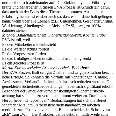
und metho­disch aufein­ander auf. Die Einbindung aller Führungs­
kräfte und Mitar­beiter in diesen EVA Prozess ist Grund­stein dafür,
dass auch an der Basis diese Themen ankommen. Aus meiner
Erfahrung heraus ist es aber auch so, dass es nur dauerhaft gelingen
kann, wenn über alle Ebenen (z.B. Unter­nehmer, Geschäfts­führung,
Werkleitung, Abtei­lungs­leiter, Meister, FASI, usw.) zu 100%
dahinter stehen
Michael Bauden­distel
ehem. Sicher­heits­fach­kraft, Koehler Paper
EVA ist toll, weil
Es den Mitar­beiter mit einbe­zieht
Es die Wertschätzung fördert
Es die Vorge­setzten fordert
Es das Unfall­ge­schehen drastisch und nachhaltig senkt
Es ein gelebter Prozess ist
Martin Korsmeier
Leiter Arbeits­si­cherheit, Paderborn
Der EVA Prozess läuft seit gut 2 Jahren und zeigt jetzt schon beacht­
liche Erfolge. So konnten die Vorfälle mit Verlet­zungen (Unfälle,
Arztbe­suche, Verband­buch­ein­träge) drastisch reduziert werden. Die
gemel­deten Sicher­heits­be­ob­ach­tungen haben sich signi­fikant erhöht.
Besonders der Anteil der verhal­tens­be­dingten Sicher­heits­be­ob­
achtung hat sich nahezu verdoppelt nimmt weiter zu. Durch das
Hervor­heben der „positiven“ Beobach­tungen hat sich die Bereit­
schaft der MA, am „Arbeits­si­cher­heits­standard“, zu arbeiten
merklich zum Positiven verändert. Ein entschei­dender Schritt vom
„Ich“ zum „Wir“. Die Risiko­lern­gänge gehören mittler­weile zum