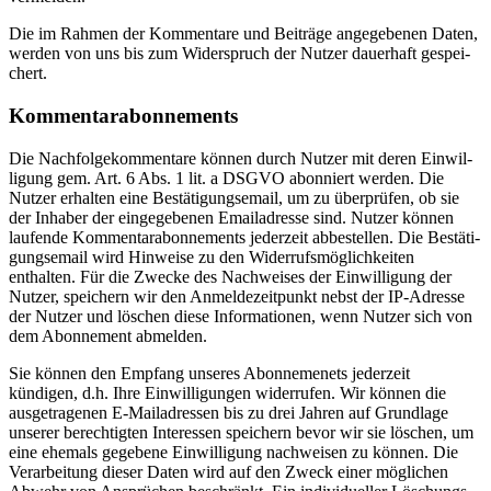
Die im Rahmen der Kommentare und Beiträge angege­benen Daten,
werden von uns bis zum Wider­spruch der Nutzer dauerhaft gespei­
chert.
Kommen­tarabon­ne­ments
Die Nachfol­ge­kom­mentare können durch Nutzer mit deren Einwil­
ligung gem. Art. 6 Abs. 1 lit. a DSGVO abonniert werden. Die
Nutzer erhalten eine Bestä­ti­gungs­email, um zu überprüfen, ob sie
der Inhaber der einge­ge­benen Email­adresse sind. Nutzer können
laufende Kommen­tarabon­ne­ments jederzeit abbestellen. Die Bestä­ti­
gungs­email wird Hinweise zu den Wider­rufs­mög­lich­keiten
enthalten. Für die Zwecke des Nachweises der Einwil­ligung der
Nutzer, speichern wir den Anmel­de­zeit­punkt nebst der IP-Adresse
der Nutzer und löschen diese Infor­ma­tionen, wenn Nutzer sich von
dem Abonnement abmelden.
Sie können den Empfang unseres Abonne­menets jederzeit
kündigen, d.h. Ihre Einwil­li­gungen wider­rufen. Wir können die
ausge­tra­genen E‑Mailadressen bis zu drei Jahren auf Grundlage
unserer berech­tigten Inter­essen speichern bevor wir sie löschen, um
eine ehemals gegebene Einwil­ligung nachweisen zu können. Die
Verar­beitung dieser Daten wird auf den Zweck einer möglichen