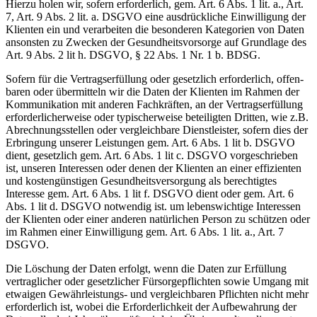
Hierzu holen wir, sofern erfor­derlich, gem. Art. 6 Abs. 1 lit. a., Art.
7, Art. 9 Abs. 2 lit. a. DSGVO eine ausdrück­liche Einwil­ligung der
Klienten ein und verar­beiten die beson­deren Kategorien von Daten
ansonsten zu Zwecken der Gesund­heits­vor­sorge auf Grundlage des
Art. 9 Abs. 2 lit h. DSGVO, § 22 Abs. 1 Nr. 1 b. BDSG.
Sofern für die Vertrags­er­füllung oder gesetzlich erfor­derlich, offen­
baren oder übermitteln wir die Daten der Klienten im Rahmen der
Kommu­ni­kation mit anderen Fachkräften, an der Vertrags­er­füllung
erfor­der­li­cher­weise oder typischer­weise betei­ligten Dritten, wie z.B.
Abrech­nungs­stellen oder vergleichbare Dienst­leister, sofern dies der
Erbringung unserer Leistungen gem. Art. 6 Abs. 1 lit b. DSGVO
dient, gesetzlich gem. Art. 6 Abs. 1 lit c. DSGVO vorge­schrieben
ist, unseren Inter­essen oder denen der Klienten an einer effizi­enten
und kosten­güns­tigen Gesund­heits­ver­sorgung als berech­tigtes
Interesse gem. Art. 6 Abs. 1 lit f. DSGVO dient oder gem. Art. 6
Abs. 1 lit d. DSGVO notwendig ist. um lebens­wichtige Inter­essen
der Klienten oder einer anderen natür­lichen Person zu schützen oder
im Rahmen einer Einwil­ligung gem. Art. 6 Abs. 1 lit. a., Art. 7
DSGVO.
Die Löschung der Daten erfolgt, wenn die Daten zur Erfüllung
vertrag­licher oder gesetz­licher Fürsor­ge­pflichten sowie Umgang mit
etwaigen Gewähr­leis­tungs- und vergleich­baren Pflichten nicht mehr
erfor­derlich ist, wobei die Erfor­der­lichkeit der Aufbe­wahrung der