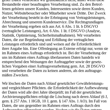
Bestand­teile einer beauf­tragten Verar­beitung sind. Zu den Betrof­
fenen gehören unsere Kunden, Inter­es­senten sowie deren Kunden,
Nutzer, Website­be­sucher oder Mitar­beiter sowie Dritte. Der Zweck
der Verar­beitung besteht in der Erbringung von Vertrags­leis­tungen,
Abrechnung und unserem Kunden­service. Die Rechts­grund­lagen
der Verar­beitung ergeben sich aus Art. 6 Abs. 1 lit. b DSGVO
(vertrag­liche Leistungen), Art. 6 Abs. 1 lit. f DSGVO (Analyse,
Statistik, Optimierung, Sicher­heits­maß­nahmen). Wir verar­beiten
Daten, die zur Begründung und Erfüllung der vertrag­lichen
Leistungen erfor­derlich sind und weisen auf die Erfor­der­lichkeit
ihrer Angabe hin. Eine Offen­legung an Externe erfolgt nur, wenn sie
im Rahmen eines Auftrags erfor­derlich ist. Bei der Verar­beitung der
uns im Rahmen eines Auftrags überlas­senen Daten handeln wir
entspre­chend den Weisungen der Auftrag­geber sowie der gesetz­
lichen Vorgaben einer Auftrags­ver­ar­beitung gem. Art. 28 DSGVO
und verar­beiten die Daten zu keinen anderen, als den auftrags­ge­
mäßen Zwecken.
Wir löschen die Daten nach Ablauf gesetz­licher Gewähr­leis­tungs-
und vergleich­barer Pflichten. die Erfor­der­lichkeit der Aufbe­wahrung
der Daten wird alle drei Jahre überprüft; im Fall der gesetz­lichen
Archi­vie­rungs­pflichten erfolgt die Löschung nach deren Ablauf (6 J,
gem. § 257 Abs. 1 HGB, 10 J, gem. § 147 Abs. 1 AO). Im Fall von
Daten, die uns gegenüber im Rahmen eines Auftrags durch den
Auftrag­geber offen­gelegt wurden, löschen wir die Daten entspre­