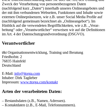
Zweck der Verar­beitung von perso­nen­be­zo­genen Daten
(nachfolgend kurz „Daten“) innerhalb unseres Online­an­ge­botes und
der mit ihm verbun­denen Webseiten, Funktionen und Inhalte sowie
externen Online­prä­senzen, wie z.B. unser Social Media Profile auf
(nachfolgend gemeinsam bezeichnet als „Online­an­gebot“). Im
Hinblick auf die verwen­deten Begriff­lich­keiten, wie z.B. „Verar­
beitung“ oder „Verant­wort­licher“ verweisen wir auf die Defini­tionen
im Art. 4 der Daten­schutz­grund­ver­ordnung (DSGVO).
Verant­wort­licher
t&t Organi­sa­ti­ons­ent­wicklung, Training und Beratung
Fried­hofstr. 2
76835 Hainfeld
Deutschland
E‑Mail:
info@ttorga.com
Inhaber: Dirk Taglieber
Impressum:
www.ttorga.com/kontakt
Arten der verar­bei­teten Daten:
– Bestands­daten (z.B., Namen, Adressen).
– Kontakt­daten (z.B., E‑Mail, Telefon­nummern).