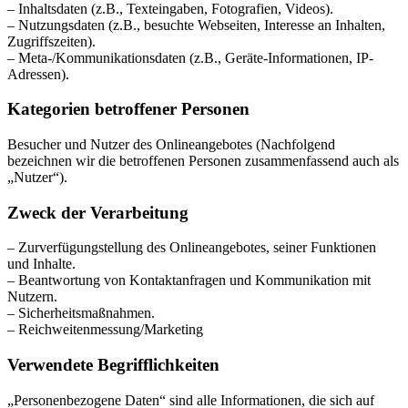
– Inhalts­daten (z.B., Textein­gaben, Fotografien, Videos).
– Nutzungs­daten (z.B., besuchte Webseiten, Interesse an Inhalten,
Zugriffs­zeiten).
– Meta-/Kommu­ni­ka­ti­ons­daten (z.B., Geräte-Infor­ma­tionen, IP-
Adressen).
Kategorien betrof­fener Personen
Besucher und Nutzer des Online­an­ge­botes (Nachfolgend
bezeichnen wir die betrof­fenen Personen zusam­men­fassend auch als
„Nutzer“).
Zweck der Verar­beitung
– Zurver­fü­gung­stellung des Online­an­ge­botes, seiner Funktionen
und Inhalte.
– Beant­wortung von Kontakt­an­fragen und Kommu­ni­kation mit
Nutzern.
– Sicher­heits­maß­nahmen.
– Reichweitenmessung/Marketing
Verwendete Begriff­lich­keiten
„Perso­nen­be­zogene Daten“ sind alle Infor­ma­tionen, die sich auf