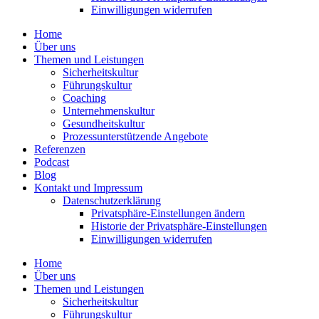
Einwil­li­gungen wider­rufen
Home
Über uns
Themen und Leistungen
Sicher­heits­kultur
Führungs­kultur
Coaching
Unter­neh­mens­kultur
Gesund­heits­kultur
Prozess­un­ter­stüt­zende Angebote
Referenzen
Podcast
Blog
Kontakt und Impressum
Daten­schutz­er­klärung
Privat­sphäre-Einstel­lungen ändern
Historie der Privat­sphäre-Einstel­lungen
Einwil­li­gungen wider­rufen
Home
Über uns
Themen und Leistungen
Sicher­heits­kultur
Führungs­kultur