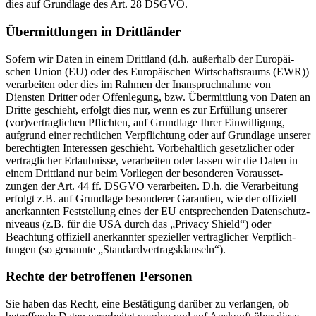
dies auf Grundlage des Art. 28 DSGVO.
Übermitt­lungen in Dritt­länder
Sofern wir Daten in einem Drittland (d.h. außerhalb der Europäi­
schen Union (EU) oder des Europäi­schen Wirtschafts­raums (EWR))
verar­beiten oder dies im Rahmen der Inanspruch­nahme von
Diensten Dritter oder Offen­legung, bzw. Übermittlung von Daten an
Dritte geschieht, erfolgt dies nur, wenn es zur Erfüllung unserer
(vor)vertraglichen Pflichten, auf Grundlage Ihrer Einwil­ligung,
aufgrund einer recht­lichen Verpflichtung oder auf Grundlage unserer
berech­tigten Inter­essen geschieht. Vorbe­haltlich gesetz­licher oder
vertrag­licher Erlaub­nisse, verar­beiten oder lassen wir die Daten in
einem Drittland nur beim Vorliegen der beson­deren Voraus­set­
zungen der Art. 44 ff. DSGVO verar­beiten. D.h. die Verar­beitung
erfolgt z.B. auf Grundlage beson­derer Garantien, wie der offiziell
anerkannten Feststellung eines der EU entspre­chenden Daten­schutz­
ni­veaus (z.B. für die USA durch das „Privacy Shield“) oder
Beachtung offiziell anerkannter spezi­eller vertrag­licher Verpflich­
tungen (so genannte „Standard­ver­trags­klauseln“).
Rechte der betrof­fenen Personen
Sie haben das Recht, eine Bestä­tigung darüber zu verlangen, ob