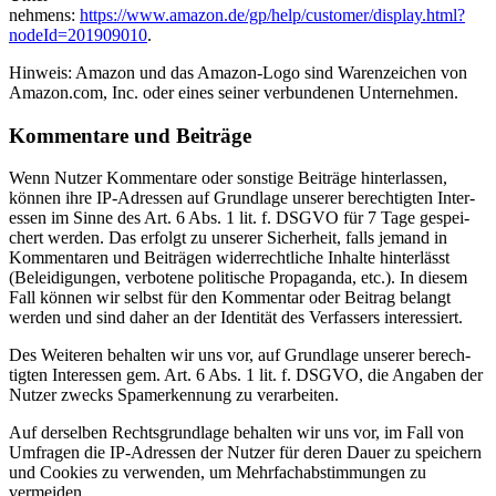
nehmens:
https://www.amazon.de/gp/help/customer/display.html?
nodeId=201909010
.
Hinweis: Amazon und das Amazon-Logo sind Waren­zeichen von
Amazon.com, Inc. oder eines seiner verbun­denen Unter­nehmen.
Kommentare und Beiträge
Wenn Nutzer Kommentare oder sonstige Beiträge hinter­lassen,
können ihre IP-Adressen auf Grundlage unserer berech­tigten Inter­
essen im Sinne des Art. 6 Abs. 1 lit. f. DSGVO für 7 Tage gespei­
chert werden. Das erfolgt zu unserer Sicherheit, falls jemand in
Kommen­taren und Beiträgen wider­recht­liche Inhalte hinter­lässt
(Belei­di­gungen, verbotene politische Propa­ganda, etc.). In diesem
Fall können wir selbst für den Kommentar oder Beitrag belangt
werden und sind daher an der Identität des Verfassers inter­es­siert.
Des Weiteren behalten wir uns vor, auf Grundlage unserer berech­
tigten Inter­essen gem. Art. 6 Abs. 1 lit. f. DSGVO, die Angaben der
Nutzer zwecks Spamer­kennung zu verar­beiten.
Auf derselben Rechts­grundlage behalten wir uns vor, im Fall von
Umfragen die IP-Adressen der Nutzer für deren Dauer zu speichern
und Cookies zu verwenden, um Mehrfach­ab­stim­mungen zu
vermeiden.