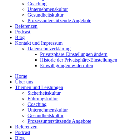
Coaching
Unter­neh­mens­kultur
Gesund­heits­kultur
Prozess­un­ter­stüt­zende Angebote
Referenzen
Podcast
Blog
Kontakt und Impressum
Daten­schutz­er­klärung
Privat­sphäre-Einstel­lungen ändern
Historie der Privat­sphäre-Einstel­lungen
Einwil­li­gungen wider­rufen
Home
Über uns
Themen und Leistungen
Sicher­heits­kultur
Führungs­kultur
Coaching
Unter­neh­mens­kultur
Gesund­heits­kultur
Prozess­un­ter­stüt­zende Angebote
Referenzen
Podcast
Blog