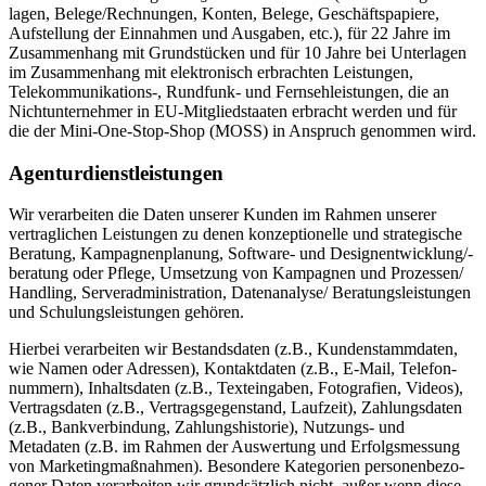
lagen, Belege/Rechnungen, Konten, Belege, Geschäfts­pa­piere,
Aufstellung der Einnahmen und Ausgaben, etc.), für 22 Jahre im
Zusam­menhang mit Grund­stücken und für 10 Jahre bei Unter­lagen
im Zusam­menhang mit elektro­nisch erbrachten Leistungen,
Telekommunikations‑, Rundfunk- und Fernseh­leis­tungen, die an
Nicht­un­ter­nehmer in EU-Mitglied­staaten erbracht werden und für
die der Mini-One-Stop-Shop (MOSS) in Anspruch genommen wird.
Agentur­dienst­leis­tungen
Wir verar­beiten die Daten unserer Kunden im Rahmen unserer
vertrag­lichen Leistungen zu denen konzep­tio­nelle und strate­gische
Beratung, Kampa­gnen­planung, Software- und Design­ent­wick­lung/-
beratung oder Pflege, Umsetzung von Kampagnen und Prozessen/
Handling, Server­ad­mi­nis­tration, Datenanalyse/ Beratungs­leis­tungen
und Schulungs­leis­tungen gehören.
Hierbei verar­beiten wir Bestands­daten (z.B., Kunden­stamm­daten,
wie Namen oder Adressen), Kontakt­daten (z.B., E‑Mail, Telefon­
nummern), Inhalts­daten (z.B., Textein­gaben, Fotografien, Videos),
Vertrags­daten (z.B., Vertrags­ge­gen­stand, Laufzeit), Zahlungs­daten
(z.B., Bankver­bindung, Zahlungs­his­torie), Nutzungs- und
Metadaten (z.B. im Rahmen der Auswertung und Erfolgs­messung
von Marke­ting­maß­nahmen). Besondere Kategorien perso­nen­be­zo­
gener Daten verar­beiten wir grund­sätzlich nicht, außer wenn diese