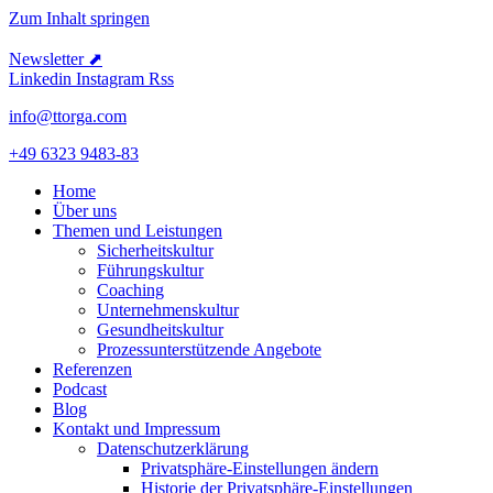
Zum Inhalt springen
Newsletter ⬈
Linkedin
Instagram
Rss
info@ttorga.com
+49 6323 9483-83
Home
Über uns
Themen und Leistungen
Sicher­heits­kultur
Führungs­kultur
Coaching
Unter­neh­mens­kultur
Gesund­heits­kultur
Prozess­un­ter­stüt­zende Angebote
Referenzen
Podcast
Blog
Kontakt und Impressum
Daten­schutz­er­klärung
Privat­sphäre-Einstel­lungen ändern
Historie der Privat­sphäre-Einstel­lungen