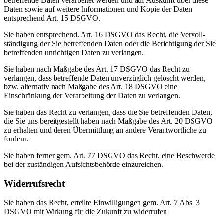
betref­fende Daten verar­beitet werden und auf Auskunft über diese
Daten sowie auf weitere Infor­ma­tionen und Kopie der Daten
entspre­chend Art. 15 DSGVO.
Sie haben entspre­chend. Art. 16 DSGVO das Recht, die Vervoll­
stän­digung der Sie betref­fenden Daten oder die Berich­tigung der Sie
betref­fenden unrich­tigen Daten zu verlangen.
Sie haben nach Maßgabe des Art. 17 DSGVO das Recht zu
verlangen, dass betref­fende Daten unver­züglich gelöscht werden,
bzw. alter­nativ nach Maßgabe des Art. 18 DSGVO eine
Einschränkung der Verar­beitung der Daten zu verlangen.
Sie haben das Recht zu verlangen, dass die Sie betref­fenden Daten,
die Sie uns bereit­ge­stellt haben nach Maßgabe des Art. 20 DSGVO
zu erhalten und deren Übermittlung an andere Verant­wort­liche zu
fordern.
Sie haben ferner gem. Art. 77 DSGVO das Recht, eine Beschwerde
bei der zustän­digen Aufsichts­be­hörde einzu­reichen.
Wider­rufs­recht
Sie haben das Recht, erteilte Einwil­li­gungen gem. Art. 7 Abs. 3
DSGVO mit Wirkung für die Zukunft zu wider­rufen