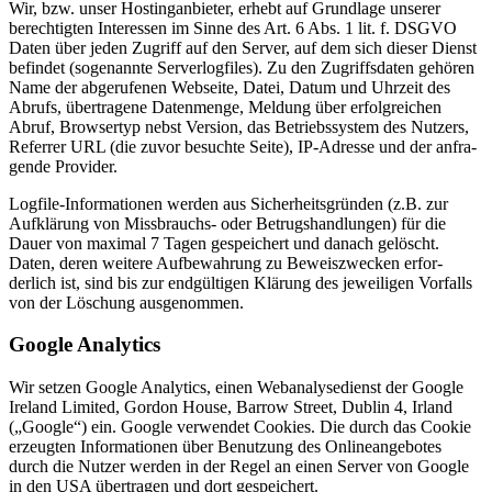
Wir, bzw. unser Hostin­g­an­bieter, erhebt auf Grundlage unserer
berech­tigten Inter­essen im Sinne des Art. 6 Abs. 1 lit. f. DSGVO
Daten über jeden Zugriff auf den Server, auf dem sich dieser Dienst
befindet (sogenannte Server­log­files). Zu den Zugriffs­daten gehören
Name der abgeru­fenen Webseite, Datei, Datum und Uhrzeit des
Abrufs, übertragene Daten­menge, Meldung über erfolg­reichen
Abruf, Browsertyp nebst Version, das Betriebs­system des Nutzers,
Referrer URL (die zuvor besuchte Seite), IP-Adresse und der anfra­
gende Provider.
Logfile-Infor­ma­tionen werden aus Sicher­heits­gründen (z.B. zur
Aufklärung von Missbrauchs- oder Betrugs­hand­lungen) für die
Dauer von maximal 7 Tagen gespei­chert und danach gelöscht.
Daten, deren weitere Aufbe­wahrung zu Beweis­zwecken erfor­
derlich ist, sind bis zur endgül­tigen Klärung des jewei­ligen Vorfalls
von der Löschung ausge­nommen.
Google Analytics
Wir setzen Google Analytics, einen Webana­ly­se­dienst der Google
Ireland Limited, Gordon House, Barrow Street, Dublin 4, Irland
(„Google“) ein. Google verwendet Cookies. Die durch das Cookie
erzeugten Infor­ma­tionen über Benutzung des Online­an­ge­botes
durch die Nutzer werden in der Regel an einen Server von Google
in den USA übertragen und dort gespei­chert.