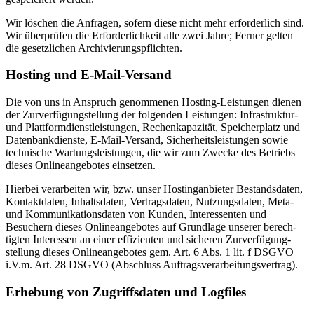
Wir löschen die Anfragen, sofern diese nicht mehr erfor­derlich sind.
Wir überprüfen die Erfor­der­lichkeit alle zwei Jahre; Ferner gelten
die gesetz­lichen Archi­vie­rungs­pflichten.
Hosting und E‑Mail-Versand
Die von uns in Anspruch genom­menen Hosting-Leistungen dienen
der Zurver­fü­gung­stellung der folgenden Leistungen: Infra­struktur-
und Platt­form­dienst­leis­tungen, Rechen­ka­pa­zität, Speicher­platz und
Daten­bank­dienste, E‑Mail-Versand, Sicher­heits­leis­tungen sowie
technische Wartungs­leis­tungen, die wir zum Zwecke des Betriebs
dieses Online­an­ge­botes einsetzen.
Hierbei verar­beiten wir, bzw. unser Hostin­g­an­bieter Bestands­daten,
Kontakt­daten, Inhalts­daten, Vertrags­daten, Nutzungs­daten, Meta-
und Kommu­ni­ka­ti­ons­daten von Kunden, Inter­es­senten und
Besuchern dieses Online­an­ge­botes auf Grundlage unserer berech­
tigten Inter­essen an einer effizi­enten und sicheren Zurver­fü­gung­
stellung dieses Online­an­ge­botes gem. Art. 6 Abs. 1 lit. f DSGVO
i.V.m. Art. 28 DSGVO (Abschluss Auftrags­ver­ar­bei­tungs­vertrag).
Erhebung von Zugriffs­daten und Logfiles