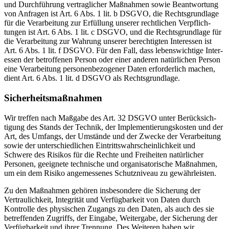
und Durch­führung vertrag­licher Maßnahmen sowie Beant­wortung
von Anfragen ist Art. 6 Abs. 1 lit. b DSGVO, die Rechts­grundlage
für die Verar­beitung zur Erfüllung unserer recht­lichen Verpflich­
tungen ist Art. 6 Abs. 1 lit. c DSGVO, und die Rechts­grundlage für
die Verar­beitung zur Wahrung unserer berech­tigten Inter­essen ist
Art. 6 Abs. 1 lit. f DSGVO. Für den Fall, dass lebens­wichtige Inter­
essen der betrof­fenen Person oder einer anderen natür­lichen Person
eine Verar­beitung perso­nen­be­zo­gener Daten erfor­derlich machen,
dient Art. 6 Abs. 1 lit. d DSGVO als Rechts­grundlage.
Sicher­heits­maß­nahmen
Wir treffen nach Maßgabe des Art. 32 DSGVO unter Berück­sich­
tigung des Stands der Technik, der Imple­men­tie­rungs­kosten und der
Art, des Umfangs, der Umstände und der Zwecke der Verar­beitung
sowie der unter­schied­lichen Eintritts­wahr­schein­lichkeit und
Schwere des Risikos für die Rechte und Freiheiten natür­licher
Personen, geeignete technische und organi­sa­to­rische Maßnahmen,
um ein dem Risiko angemes­senes Schutz­niveau zu gewähr­leisten.
Zu den Maßnahmen gehören insbe­sondere die Sicherung der
Vertrau­lichkeit, Integrität und Verfüg­barkeit von Daten durch
Kontrolle des physi­schen Zugangs zu den Daten, als auch des sie
betref­fenden Zugriffs, der Eingabe, Weitergabe, der Sicherung der
Verfüg­barkeit und ihrer Trennung. Des Weiteren haben wir