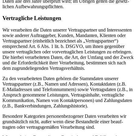
Daten alle drei Jahre überprüft wird; im Übrigen gelten die gesetz­
lichen Aufbe­wah­rungs­pflichten.
Vertrag­liche Leistungen
Wir verar­beiten die Daten unserer Vertrags­partner und Inter­es­senten
sowie anderer Auftrag­geber, Kunden, Mandanten, Klienten oder
Vertrags­partner (einheitlich bezeichnet als „Vertrags­partner“)
entspre­chend Art. 6 Abs. 1 lit. b. DSGVO, um ihnen gegenüber
unsere vertrag­lichen oder vorver­trag­lichen Leistungen zu erbringen.
Die hierbei verar­bei­teten Daten, die Art, der Umfang und der Zweck
und die Erfor­der­lichkeit ihrer Verar­beitung, bestimmen sich nach
dem zugrun­de­lie­genden Vertrags­ver­hältnis.
Zu den verar­bei­teten Daten gehören die Stamm­daten unserer
Vertrags­partner (z.B., Namen und Adressen), Kontakt­daten (z.B.
E‑Mailadressen und Telefon­nummern) sowie Vertrags­daten (z.B., in
Anspruch genommene Leistungen, Vertrags­in­halte, vertrag­liche
Kommu­ni­kation, Namen von Kontakt­per­sonen) und Zahlungs­daten
(z.B., Bankver­bin­dungen, Zahlungs­his­torie).
Besondere Kategorien perso­nen­be­zo­gener Daten verar­beiten wir
grund­sätzlich nicht, außer wenn diese Bestand­teile einer beauf­
tragten oder vertrags­ge­mäßen Verar­beitung sind.