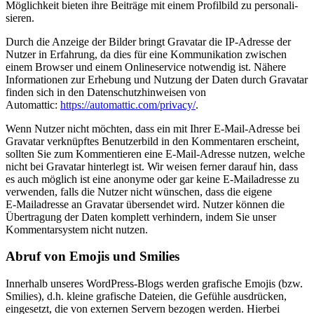
Möglichkeit bieten ihre Beiträge mit einem Profilbild zu perso­na­li­
sieren.
Durch die Anzeige der Bilder bringt Gravatar die IP-Adresse der
Nutzer in Erfahrung, da dies für eine Kommu­ni­kation zwischen
einem Browser und einem Online­service notwendig ist. Nähere
Infor­ma­tionen zur Erhebung und Nutzung der Daten durch Gravatar
finden sich in den Daten­schutz­hin­weisen von
Automattic:
https://automattic.com/privacy/
.
Wenn Nutzer nicht möchten, dass ein mit Ihrer E‑Mail-Adresse bei
Gravatar verknüpftes Benutz­erbild in den Kommen­taren erscheint,
sollten Sie zum Kommen­tieren eine E‑Mail-Adresse nutzen, welche
nicht bei Gravatar hinterlegt ist. Wir weisen ferner darauf hin, dass
es auch möglich ist eine anonyme oder gar keine E‑Mailadresse zu
verwenden, falls die Nutzer nicht wünschen, dass die eigene
E‑Mailadresse an Gravatar übersendet wird. Nutzer können die
Übertragung der Daten komplett verhindern, indem Sie unser
Kommen­tar­system nicht nutzen.
Abruf von Emojis und Smilies
Innerhalb unseres WordPress-Blogs werden grafische Emojis (bzw.
Smilies), d.h. kleine grafische Dateien, die Gefühle ausdrücken,
einge­setzt, die von externen Servern bezogen werden. Hierbei