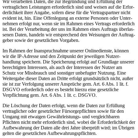
Wir verar­beiten Daten, die zur Begründung und Erfüllung der
vertrag­lichen Leistungen erfor­derlich sind und weisen auf die Erfor­
der­lichkeit ihrer Angabe, sofern diese für die Vertrags­partner nicht
evident ist, hin. Eine Offen­legung an externe Personen oder Unter­
nehmen erfolgt nur, wenn sie im Rahmen eines Vertrags erfor­derlich
ist. Bei der Verar­beitung der uns im Rahmen eines Auftrags überlas­
senen Daten, handeln wir entspre­chend den Weisungen der Auftrag­
geber sowie der gesetz­lichen Vorgaben.
Im Rahmen der Inanspruch­nahme unserer Online­dienste, können
wir die IP-Adresse und den Zeitpunkt der jewei­ligen Nutzer­
handlung speichern. Die Speicherung erfolgt auf Grundlage unserer
berech­tigten Inter­essen, als auch der Inter­essen der Nutzer am
Schutz vor Missbrauch und sonstiger unbefugter Nutzung. Eine
Weitergabe dieser Daten an Dritte erfolgt grund­sätzlich nicht, außer
sie ist zur Verfolgung unserer Ansprüche gem. Art. 6 Abs. 1 lit. f.
DSGVO erfor­derlich oder es besteht hierzu eine gesetz­liche
Verpflichtung gem. Art. 6 Abs. 1 lit. c. DSGVO.
Die Löschung der Daten erfolgt, wenn die Daten zur Erfüllung
vertrag­licher oder gesetz­licher Fürsor­ge­pflichten sowie für den
Umgang mit etwaigen Gewähr­leis­tungs- und vergleich­baren
Pflichten nicht mehr erfor­derlich sind, wobei die Erfor­der­lichkeit der
Aufbe­wahrung der Daten alle drei Jahre überprüft wird; im Übrigen
gelten die gesetz­lichen Aufbe­wah­rungs­pflichten.