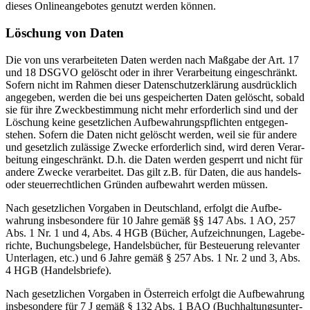
dieses Online­an­ge­botes genutzt werden können.
Löschung von Daten
Die von uns verar­bei­teten Daten werden nach Maßgabe der Art. 17
und 18 DSGVO gelöscht oder in ihrer Verar­beitung einge­schränkt.
Sofern nicht im Rahmen dieser Daten­schutz­er­klärung ausdrücklich
angegeben, werden die bei uns gespei­cherten Daten gelöscht, sobald
sie für ihre Zweck­be­stimmung nicht mehr erfor­derlich sind und der
Löschung keine gesetz­lichen Aufbe­wah­rungs­pflichten entge­gen­
stehen. Sofern die Daten nicht gelöscht werden, weil sie für andere
und gesetzlich zulässige Zwecke erfor­derlich sind, wird deren Verar­
beitung einge­schränkt. D.h. die Daten werden gesperrt und nicht für
andere Zwecke verar­beitet. Das gilt z.B. für Daten, die aus handels-
oder steuer­recht­lichen Gründen aufbe­wahrt werden müssen.
Nach gesetz­lichen Vorgaben in Deutschland, erfolgt die Aufbe­
wahrung insbe­sondere für 10 Jahre gemäß §§ 147 Abs. 1 AO, 257
Abs. 1 Nr. 1 und 4, Abs. 4 HGB (Bücher, Aufzeich­nungen, Lagebe­
richte, Buchungs­belege, Handels­bücher, für Besteuerung relevanter
Unter­lagen, etc.) und 6 Jahre gemäß § 257 Abs. 1 Nr. 2 und 3, Abs.
4 HGB (Handels­briefe).
Nach gesetz­lichen Vorgaben in Öster­reich erfolgt die Aufbe­wahrung
insbe­sondere für 7 J gemäß § 132 Abs. 1 BAO (Buchhal­tungs­un­ter­