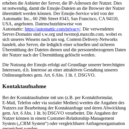
erheben die Anbieter der Server, die IP-Adressen der Nutzer. Dies
ist notwendig, damit die Emojie-Dateien an die Browser der Nutzer
übermittelt werden können. Der Emojie-Service wird von der
Automattic Inc., 60 29th Street #343, San Francisco, CA 94110,
USA, angeboten. Daten­schutz­hin­weise von
Automattic:
https://automattic.com/privacy/
. Die verwen­deten
Server-Domains sind s.w.org und twemoji.maxcdn.com, wobei es
sich unseres Wissens nach um sog. Content-Delivery-Networks
handelt, also Server, die lediglich einer schnellen und sicheren
Übermittlung der Dateien dienen und die perso­nen­be­zo­genen Daten
der Nutzer nach der Übermittlung gelöscht werden.
Die Nutzung der Emojis erfolgt auf Grundlage unserer berech­tigten
Inter­essen, d.h. Interesse an einer attrak­tiven Gestaltung unseres
Online­an­ge­botes gem. Art. 6 Abs. 1 lit. f. DSGVO.
Kontakt­auf­nahme
Bei der Kontakt­auf­nahme mit uns (z.B. per Kontakt­for­mular,
E‑Mail, Telefon oder via sozialer Medien) werden die Angaben des
Nutzers zur Bearbeitung der Kontakt­an­frage und deren Abwicklung
gem. Art. 6 Abs. 1 lit. b) DSGVO verar­beitet. Die Angaben der
Nutzer können in einem Customer-Relati­onship-Management
System („CRM System“) oder vergleich­barer Anfra­gen­or­ga­ni­sation
gespei­chert werden.