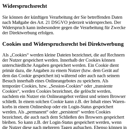
Wider­spruchs­recht
Sie können der künftigen Verar­beitung der Sie betref­fenden Daten
nach Maßgabe des Art. 21 DSGVO jederzeit wider­sprechen. Der
Wider­spruch kann insbe­sondere gegen die Verar­beitung für Zwecke
der Direkt­werbung erfolgen.
Cookies und Wider­spruchs­recht bei Direkt­werbung
Als „Cookies“ werden kleine Dateien bezeichnet, die auf Rechnern
der Nutzer gespei­chert werden. Innerhalb der Cookies können
unter­schied­liche Angaben gespei­chert werden. Ein Cookie dient
primär dazu, die Angaben zu einem Nutzer (bzw. dem Gerät auf
dem das Cookie gespei­chert ist) während oder auch nach seinem
Besuch innerhalb eines Online­an­ge­botes zu speichern. Als
temporäre Cookies, bzw. „Session-Cookies“ oder „transiente
Cookies“, werden Cookies bezeichnet, die gelöscht werden,
nachdem ein Nutzer ein Online­an­gebot verlässt und seinen Browser
schließt. In einem solchen Cookie kann z.B. der Inhalt eines Waren­
korbs in einem Onlineshop oder ein Login-Status gespei­chert
werden. Als „permanent“ oder „persistent“ werden Cookies
bezeichnet, die auch nach dem Schließen des Browsers gespei­chert
bleiben. So kann z.B. der Login-Status gespei­chert werden, wenn
die Nutzer diese nach mehreren Tagen aufsuchen. Ebenso können in