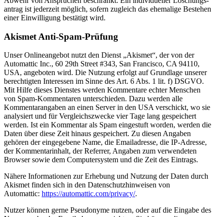
Abwehr von Ansprüchen beschränkt. Ein indivi­du­eller Löschungs­
antrag ist jederzeit möglich, sofern zugleich das ehemalige Bestehen
einer Einwil­ligung bestätigt wird.
Akismet Anti-Spam-Prüfung
Unser Online­an­gebot nutzt den Dienst „Akismet“, der von der
Automattic Inc., 60 29th Street #343, San Francisco, CA 94110,
USA, angeboten wird. Die Nutzung erfolgt auf Grundlage unserer
berech­tigten Inter­essen im Sinne des Art. 6 Abs. 1 lit. f) DSGVO.
Mit Hilfe dieses Dienstes werden Kommentare echter Menschen
von Spam-Kommen­taren unter­schieden. Dazu werden alle
Kommen­tar­an­gaben an einen Server in den USA verschickt, wo sie
analy­siert und für Vergleichs­zwecke vier Tage lang gespei­chert
werden. Ist ein Kommentar als Spam einge­stuft worden, werden die
Daten über diese Zeit hinaus gespei­chert. Zu diesen Angaben
gehören der einge­gebene Name, die Email­adresse, die IP-Adresse,
der Kommen­tar­inhalt, der Referrer, Angaben zum verwen­deten
Browser sowie dem Compu­ter­system und die Zeit des Eintrags.
Nähere Infor­ma­tionen zur Erhebung und Nutzung der Daten durch
Akismet finden sich in den Daten­schutz­hin­weisen von
Automattic:
https://automattic.com/privacy/
.
Nutzer können gerne Pseud­onyme nutzen, oder auf die Eingabe des