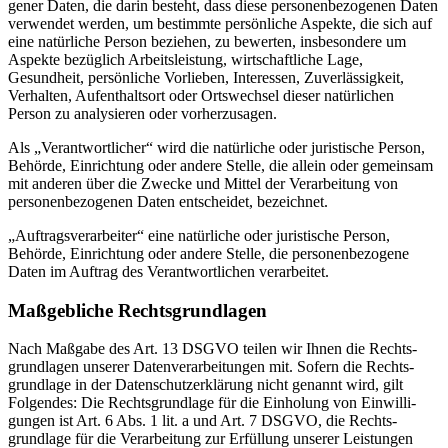
gener Daten, die darin besteht, dass diese perso­nen­be­zo­genen Daten
verwendet werden, um bestimmte persön­liche Aspekte, die sich auf
eine natür­liche Person beziehen, zu bewerten, insbe­sondere um
Aspekte bezüglich Arbeits­leistung, wirtschaft­liche Lage,
Gesundheit, persön­liche Vorlieben, Inter­essen, Zuver­läs­sigkeit,
Verhalten, Aufent­haltsort oder Ortswechsel dieser natür­lichen
Person zu analy­sieren oder vorher­zu­sagen.
Als „Verant­wort­licher“ wird die natür­liche oder juris­tische Person,
Behörde, Einrichtung oder andere Stelle, die allein oder gemeinsam
mit anderen über die Zwecke und Mittel der Verar­beitung von
perso­nen­be­zo­genen Daten entscheidet, bezeichnet.
„Auftrags­ver­ar­beiter“ eine natür­liche oder juris­tische Person,
Behörde, Einrichtung oder andere Stelle, die perso­nen­be­zogene
Daten im Auftrag des Verant­wort­lichen verar­beitet.
Maßgeb­liche Rechts­grund­lagen
Nach Maßgabe des Art. 13 DSGVO teilen wir Ihnen die Rechts­
grund­lagen unserer Daten­ver­ar­bei­tungen mit. Sofern die Rechts­
grundlage in der Daten­schutz­er­klärung nicht genannt wird, gilt
Folgendes: Die Rechts­grundlage für die Einholung von Einwil­li­
gungen ist Art. 6 Abs. 1 lit. a und Art. 7 DSGVO, die Rechts­
grundlage für die Verar­beitung zur Erfüllung unserer Leistungen