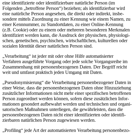
eine identi­fi­zierte oder identi­fi­zierbare natür­liche Person (im
Folgenden „betroffene Person“) beziehen; als identi­fi­zierbar wird
eine natür­liche Person angesehen, die direkt oder indirekt, insbe­
sondere mittels Zuordnung zu einer Kennung wie einem Namen, zu
einer Kennnummer, zu Stand­ort­daten, zu einer Online-Kennung
(z.B. Cookie) oder zu einem oder mehreren beson­deren Merkmalen
identi­fi­ziert werden kann, die Ausdruck der physi­schen, physio­lo­gi­
schen, geneti­schen, psychi­schen, wirtschaft­lichen, kultu­rellen oder
sozialen Identität dieser natür­lichen Person sind.
„Verar­beitung“ ist jeder mit oder ohne Hilfe automa­ti­sierter
Verfahren ausge­führte Vorgang oder jede solche Vorgangs­reihe im
Zusam­menhang mit perso­nen­be­zo­genen Daten. Der Begriff reicht
weit und umfasst praktisch jeden Umgang mit Daten.
„Pseud­ony­mi­sierung“ die Verar­beitung perso­nen­be­zo­gener Daten in
einer Weise, dass die perso­nen­be­zo­genen Daten ohne Hinzu­ziehung
zusätz­licher Infor­ma­tionen nicht mehr einer spezi­fi­schen betrof­fenen
Person zugeordnet werden können, sofern diese zusätz­lichen Infor­
ma­tionen gesondert aufbe­wahrt werden und techni­schen und organi­
sa­to­ri­schen Maßnahmen unter­liegen, die gewähr­leisten, dass die
perso­nen­be­zo­genen Daten nicht einer identi­fi­zierten oder identi­fi­
zier­baren natür­lichen Person zugewiesen werden.
„Profiling“ jede Art der automa­ti­sierten Verar­beitung perso­nen­be­zo­