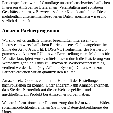
Ferner speichern wir auf Grundlage unserer betriebs­wirt­schaft­lichen
Inter­essen Angaben zu Liefe­ranten, Veran­staltern und sonstigen
Geschäfts­partnern, z.B. zwecks späterer Kontakt­auf­nahme. Diese
mehrheitlich unter­neh­mens­be­zo­genen Daten, speichern wir grund­
sätzlich dauerhaft.
Amazon-Partner­pro­gramm
Wir sind auf Grundlage unserer berech­tigten Inter­essen (d.h.
Interesse am wirtschaft­lichem Betrieb unseres Online­an­ge­botes im
Sinne des Art. 6 Abs. 1 lit. f. DSGVO) Teilnehmer des Partner­pro­
gramms von Amazon EU, das zur Bereit­stellung eines Mediums für
Websites konzi­piert wurde, mittels dessen durch die Platzierung von
Werbe­an­zeigen und Links zu Amazon.de Werbe­kos­ten­er­stattung
verdient werden kann (sog. Affiliate-System). D.h. als Amazon-
Partner verdienen wir an quali­fi­zierten Käufen.
Amazon setzt Cookies ein, um die Herkunft der Bestel­lungen
nachvoll­ziehen zu können. Unter anderem kann Amazon erkennen,
dass Sie den Partnerlink auf dieser Website geklickt und
anschließend ein Produkt bei Amazon erworben haben.
Weitere Infor­ma­tionen zur Daten­nutzung durch Amazon und Wider­
spruchs­mög­lich­keiten erhalten Sie in der Daten­schutz­er­klärung des
Unter­