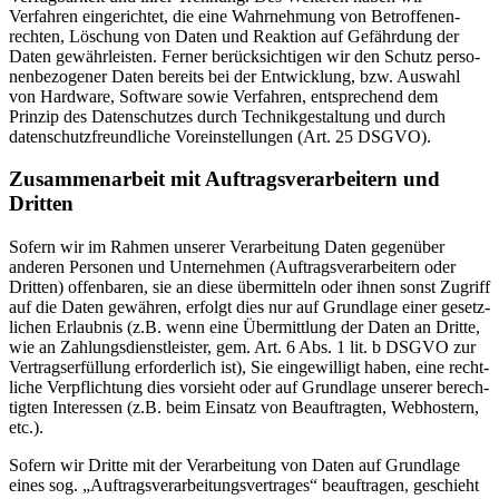
Verfahren einge­richtet, die eine Wahrnehmung von Betrof­fe­nen­
rechten, Löschung von Daten und Reaktion auf Gefährdung der
Daten gewähr­leisten. Ferner berück­sich­tigen wir den Schutz perso­
nen­be­zo­gener Daten bereits bei der Entwicklung, bzw. Auswahl
von Hardware, Software sowie Verfahren, entspre­chend dem
Prinzip des Daten­schutzes durch Technik­ge­staltung und durch
daten­schutz­freund­liche Vorein­stel­lungen (Art. 25 DSGVO).
Zusam­men­arbeit mit Auftrags­ver­ar­beitern und
Dritten
Sofern wir im Rahmen unserer Verar­beitung Daten gegenüber
anderen Personen und Unter­nehmen (Auftrags­ver­ar­beitern oder
Dritten) offen­baren, sie an diese übermitteln oder ihnen sonst Zugriff
auf die Daten gewähren, erfolgt dies nur auf Grundlage einer gesetz­
lichen Erlaubnis (z.B. wenn eine Übermittlung der Daten an Dritte,
wie an Zahlungs­dienst­leister, gem. Art. 6 Abs. 1 lit. b DSGVO zur
Vertrags­er­füllung erfor­derlich ist), Sie einge­willigt haben, eine recht­
liche Verpflichtung dies vorsieht oder auf Grundlage unserer berech­
tigten Inter­essen (z.B. beim Einsatz von Beauf­tragten, Webhostern,
etc.).
Sofern wir Dritte mit der Verar­beitung von Daten auf Grundlage
eines sog. „Auftrags­ver­ar­bei­tungs­ver­trages“ beauf­tragen, geschieht