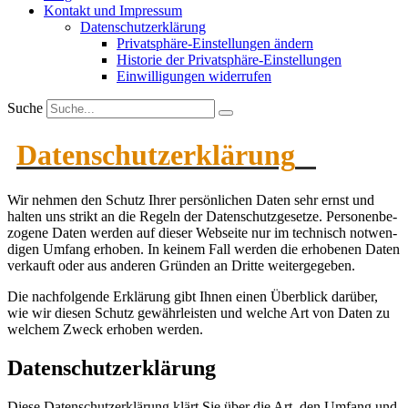
Kontakt und Impressum
Daten­schutz­er­klärung
Privat­sphäre-Einstel­lungen ändern
Historie der Privat­sphäre-Einstel­lungen
Einwil­li­gungen wider­rufen
Suche
Daten­schutz­er­klärung
Wir nehmen den Schutz Ihrer persön­lichen Daten sehr ernst und
halten uns strikt an die Regeln der Daten­schutz­ge­setze. Perso­nen­be­
zogene Daten werden auf dieser Webseite nur im technisch notwen­
digen Umfang erhoben. In keinem Fall werden die erhobenen Daten
verkauft oder aus anderen Gründen an Dritte weiter­ge­geben.
Die nachfol­gende Erklärung gibt Ihnen einen Überblick darüber,
wie wir diesen Schutz gewähr­leisten und welche Art von Daten zu
welchem Zweck erhoben werden.
Daten­schutz­er­klärung
Diese Daten­schutz­er­klärung klärt Sie über die Art, den Umfang und