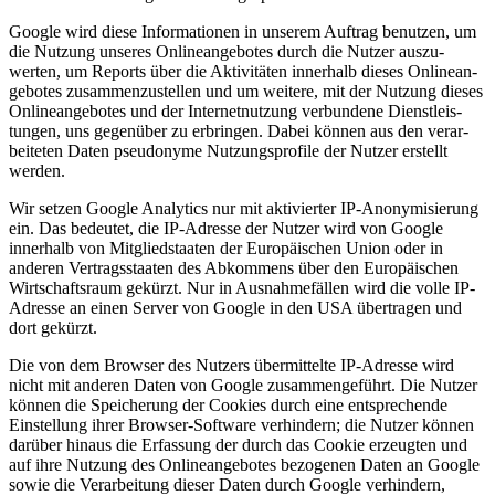
Google wird diese Infor­ma­tionen in unserem Auftrag benutzen, um
die Nutzung unseres Online­an­ge­botes durch die Nutzer auszu­
werten, um Reports über die Aktivi­täten innerhalb dieses Online­an­
ge­botes zusam­men­zu­stellen und um weitere, mit der Nutzung dieses
Online­an­ge­botes und der Inter­net­nutzung verbundene Dienst­leis­
tungen, uns gegenüber zu erbringen. Dabei können aus den verar­
bei­teten Daten pseud­onyme Nutzungs­profile der Nutzer erstellt
werden.
Wir setzen Google Analytics nur mit aktivierter IP-Anony­mi­sierung
ein. Das bedeutet, die IP-Adresse der Nutzer wird von Google
innerhalb von Mitglied­staaten der Europäi­schen Union oder in
anderen Vertrags­staaten des Abkommens über den Europäi­schen
Wirtschaftsraum gekürzt. Nur in Ausnah­me­fällen wird die volle IP-
Adresse an einen Server von Google in den USA übertragen und
dort gekürzt.
Die von dem Browser des Nutzers übermit­telte IP-Adresse wird
nicht mit anderen Daten von Google zusam­men­ge­führt. Die Nutzer
können die Speicherung der Cookies durch eine entspre­chende
Einstellung ihrer Browser-Software verhindern; die Nutzer können
darüber hinaus die Erfassung der durch das Cookie erzeugten und
auf ihre Nutzung des Online­an­ge­botes bezogenen Daten an Google
sowie die Verar­beitung dieser Daten durch Google verhindern,