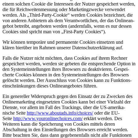
einem solchen Cookie die Inter­essen der Nutzer gespei­chert werden,
die für Reich­wei­ten­messung oder Marke­ting­zwecke verwendet
werden. Als „Third-Party-Cookie“ werden Cookies bezeichnet, die
von anderen Anbietern als dem Verant­wort­lichen, der das Online­an­
gebot betreibt, angeboten werden (andern­falls, wenn es nur dessen
Cookies sind spricht man von „First-Party Cookies“).
Wir können temporäre und perma­nente Cookies einsetzen und
klären hierüber im Rahmen unserer Daten­schutz­er­klärung auf.
Falls die Nutzer nicht möchten, dass Cookies auf ihrem Rechner
gespei­chert werden, werden sie gebeten die entspre­chende Option in
den System­ein­stel­lungen ihres Browsers zu deakti­vieren. Gespei­
cherte Cookies können in den System­ein­stel­lungen des Browsers
gelöscht werden. Der Ausschluss von Cookies kann zu Funkti­ons­
ein­schrän­kungen dieses Online­an­ge­botes führen.
Ein genereller Wider­spruch gegen den Einsatz der zu Zwecken des
Online­mar­keting einge­setzten Cookies kann bei einer Vielzahl der
Dienste, vor allem im Fall des Trackings, über die US-ameri­ka­
nische Seite
http://www.aboutads.info/choices/
oder die EU-
Seite
http://www.youronlinechoices.com/
erklärt werden. Des
Weiteren kann die Speicherung von Cookies mittels deren
Abschaltung in den Einstel­lungen des Browsers erreicht werden.
Bitte beachten Sie, dass dann gegebe­nen­falls nicht alle Funktionen