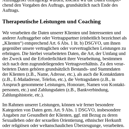
chend den Vorgaben des Auftrags, grund­sätzlich nach Ende des
Auftrags.
Thera­peu­tische Leistungen und Coaching
Wir verar­beiten die Daten unserer Klienten und Inter­es­senten und
anderer Auftrag­geber oder Vertrags­partner (einheitlich bezeichnet als
„Klienten“) entspre­chend Art. 6 Abs. 1 lit. b) DSGVO, um ihnen
gegenüber unsere vertrag­lichen oder vorver­trag­lichen Leistungen zu
erbringen. Die hierbei verar­bei­teten Daten, die Art, der Umfang und
der Zweck und die Erfor­der­lichkeit ihrer Verar­beitung, bestimmen
sich nach dem zugrun­de­lie­genden Vertrags­ver­hältnis. Zu den verar­
bei­teten Daten gehören grund­sätzlich Bestands- und Stamm­daten
der Klienten (z.B., Name, Adresse, etc.), als auch die Kontakt­daten
(z.B., E‑Mailadresse, Telefon, etc.), die Vertrags­daten (z.B., in
Anspruch genommene Leistungen, Honorare, Namen von Kontakt­
per­sonen, etc.) und Zahlungs­daten (z.B., Bankver­bindung,
Zahlungs­his­torie, etc.).
Im Rahmen unserer Leistungen, können wir ferner besondere
Kategorien von Daten gem. Art. 9 Abs. 1 DSGVO, insbe­sondere
Angaben zur Gesundheit der Klienten, ggf. mit Bezug zu deren
Sexual­leben oder der sexuellen Orien­tierung, ethni­scher Herkunft
oder religiösen oder weltan­schau­lichen Überzeu­gunge, verar­beiten.