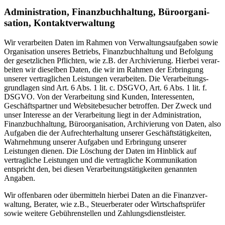
Adminis­tration, Finanz­buch­haltung, Büroor­ga­ni­
sation, Kontakt­ver­waltung
Wir verar­beiten Daten im Rahmen von Verwal­tungs­auf­gaben sowie
Organi­sation unseres Betriebs, Finanz­buch­haltung und Befolgung
der gesetz­lichen Pflichten, wie z.B. der Archi­vierung. Hierbei verar­
beiten wir dieselben Daten, die wir im Rahmen der Erbringung
unserer vertrag­lichen Leistungen verar­beiten. Die Verar­bei­tungs­
grund­lagen sind Art. 6 Abs. 1 lit. c. DSGVO, Art. 6 Abs. 1 lit. f.
DSGVO. Von der Verar­beitung sind Kunden, Inter­es­senten,
Geschäfts­partner und Website­be­sucher betroffen. Der Zweck und
unser Interesse an der Verar­beitung liegt in der Adminis­tration,
Finanz­buch­haltung, Büroor­ga­ni­sation, Archi­vierung von Daten, also
Aufgaben die der Aufrecht­erhaltung unserer Geschäfts­tä­tig­keiten,
Wahrnehmung unserer Aufgaben und Erbringung unserer
Leistungen dienen. Die Löschung der Daten im Hinblick auf
vertrag­liche Leistungen und die vertrag­liche Kommu­ni­kation
entspricht den, bei diesen Verar­bei­tungs­tä­tig­keiten genannten
Angaben.
Wir offen­baren oder übermitteln hierbei Daten an die Finanz­ver­
waltung, Berater, wie z.B., Steuer­be­rater oder Wirtschafts­prüfer
sowie weitere Gebüh­ren­stellen und Zahlungs­dienst­leister.