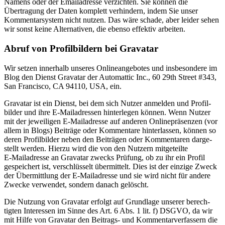
Namens oder der Email­adresse verzichten. Sie können die
Übertragung der Daten komplett verhindern, indem Sie unser
Kommen­tar­system nicht nutzen. Das wäre schade, aber leider sehen
wir sonst keine Alter­na­tiven, die ebenso effektiv arbeiten.
Abruf von Profil­bildern bei Gravatar
Wir setzen innerhalb unseres Online­an­ge­botes und insbe­sondere im
Blog den Dienst Gravatar der Automattic Inc., 60 29th Street #343,
San Francisco, CA 94110, USA, ein.
Gravatar ist ein Dienst, bei dem sich Nutzer anmelden und Profil­
bilder und ihre E‑Mailadressen hinter­legen können. Wenn Nutzer
mit der jewei­ligen E‑Mailadresse auf anderen Online­prä­senzen (vor
allem in Blogs) Beiträge oder Kommentare hinter­lassen, können so
deren Profil­bilder neben den Beiträgen oder Kommen­taren darge­
stellt werden. Hierzu wird die von den Nutzern mitge­teilte
E‑Mailadresse an Gravatar zwecks Prüfung, ob zu ihr ein Profil
gespei­chert ist, verschlüsselt übermittelt. Dies ist der einzige Zweck
der Übermittlung der E‑Mailadresse und sie wird nicht für andere
Zwecke verwendet, sondern danach gelöscht.
Die Nutzung von Gravatar erfolgt auf Grundlage unserer berech­
tigten Inter­essen im Sinne des Art. 6 Abs. 1 lit. f) DSGVO, da wir
mit Hilfe von Gravatar den Beitrags- und Kommen­tar­ver­fassern die