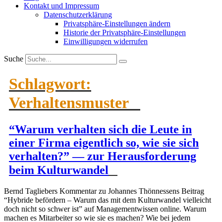
Kontakt und Impressum
Daten­schutz­er­klärung
Privat­sphäre-Einstel­lungen ändern
Historie der Privat­sphäre-Einstel­lungen
Einwil­li­gungen wider­rufen
Suche
Schlagwort:
Verhaltensmuster
“Warum verhalten sich die Leute in
einer Firma eigentlich so, wie sie sich
verhalten?” — zur Heraus­for­derung
beim Kultur­wandel
Bernd Tagliebers Kommentar zu Johannes Thönnessens Beitrag
“Hybride befördern – Warum das mit dem Kultur­wandel vielleicht
doch nicht so schwer ist” auf Manage­m­ent­wissen online. Warum
machen es Mitar­beiter so wie sie es machen? Wie bei jedem