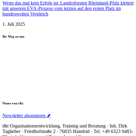
Wenn das mal kein Erfolg ist: Landes­forsten Rheinland-Pfalz klettert
mit unserem EVA-Prozess vom letzten auf den ersten Platz im
bundes­weiten Vergleich
1. Juli 2025
Ihr Weg zu uns
Neues von t&t
Newsletter abonnieren ⬈
t&t Organisationsentwicklung, Training und Beratung · Inh. Dirk
Taglieber · Friedhofstraße 2 · 76835 Hainfeld · Tel. +49 6323 9483-