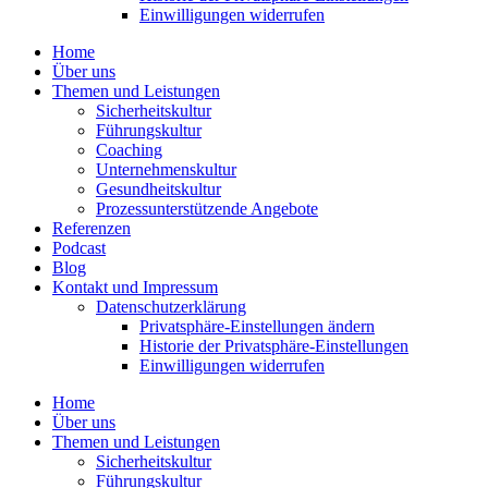
Einwil­li­gungen wider­rufen
Home
Über uns
Themen und Leistungen
Sicher­heits­kultur
Führungs­kultur
Coaching
Unter­neh­mens­kultur
Gesund­heits­kultur
Prozess­un­ter­stüt­zende Angebote
Referenzen
Podcast
Blog
Kontakt und Impressum
Daten­schutz­er­klärung
Privat­sphäre-Einstel­lungen ändern
Historie der Privat­sphäre-Einstel­lungen
Einwil­li­gungen wider­rufen
Home
Über uns
Themen und Leistungen
Sicher­heits­kultur
Führungs­kultur