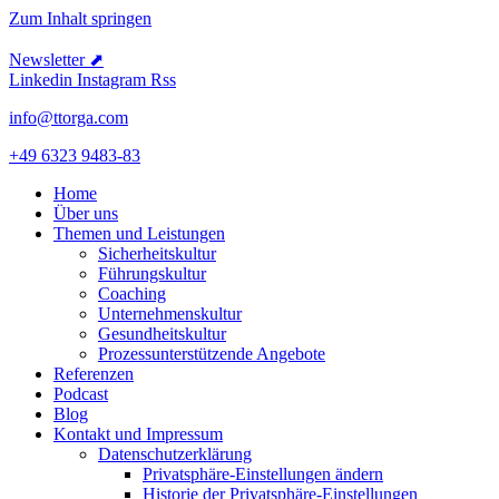
Zum Inhalt springen
Newsletter ⬈
Linkedin
Instagram
Rss
info@ttorga.com
+49 6323 9483-83
Home
Über uns
Themen und Leistungen
Sicher­heits­kultur
Führungs­kultur
Coaching
Unter­neh­mens­kultur
Gesund­heits­kultur
Prozess­un­ter­stüt­zende Angebote
Referenzen
Podcast
Blog
Kontakt und Impressum
Daten­schutz­er­klärung
Privat­sphäre-Einstel­lungen ändern
Historie der Privat­sphäre-Einstel­lungen