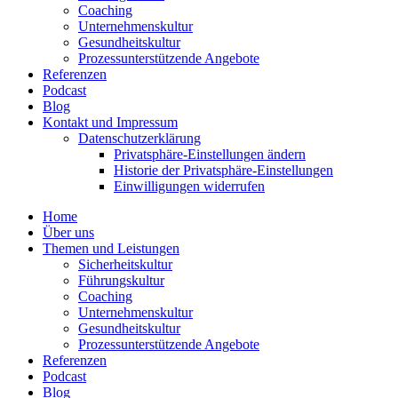
Coaching
Unter­neh­mens­kultur
Gesund­heits­kultur
Prozess­un­ter­stüt­zende Angebote
Referenzen
Podcast
Blog
Kontakt und Impressum
Daten­schutz­er­klärung
Privat­sphäre-Einstel­lungen ändern
Historie der Privat­sphäre-Einstel­lungen
Einwil­li­gungen wider­rufen
Home
Über uns
Themen und Leistungen
Sicher­heits­kultur
Führungs­kultur
Coaching
Unter­neh­mens­kultur
Gesund­heits­kultur
Prozess­un­ter­stüt­zende Angebote
Referenzen
Podcast
Blog