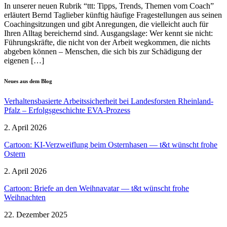
In unserer neuen Rubrik “ttt: Tipps, Trends, Themen vom Coach”
erläutert Bernd Taglieber künftig häufige Frage­stel­lungen aus seinen
Coaching­sit­zungen und gibt Anregungen, die vielleicht auch für
Ihren Alltag berei­chernd sind. Ausgangslage: Wer kennt sie nicht:
Führungs­kräfte, die nicht von der Arbeit wegkommen, die nichts
abgeben können – Menschen, die sich bis zur Schädigung der
eigenen […]
Neues aus dem Blog
Verhal­tens­ba­sierte Arbeits­si­cherheit bei Landes­forsten Rheinland-
Pfalz – Erfolgs­ge­schichte EVA-Prozess
2. April 2026
Cartoon: KI-Verzweiflung beim Ostern­hasen — t&t wünscht frohe
Ostern
2. April 2026
Cartoon: Briefe an den Weihnavatar — t&t wünscht frohe
Weihnachten
22. Dezember 2025