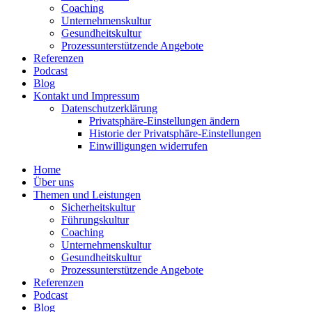
Coaching
Unter­neh­mens­kultur
Gesund­heits­kultur
Prozess­un­ter­stüt­zende Angebote
Referenzen
Podcast
Blog
Kontakt und Impressum
Daten­schutz­er­klärung
Privat­sphäre-Einstel­lungen ändern
Historie der Privat­sphäre-Einstel­lungen
Einwil­li­gungen wider­rufen
Home
Über uns
Themen und Leistungen
Sicher­heits­kultur
Führungs­kultur
Coaching
Unter­neh­mens­kultur
Gesund­heits­kultur
Prozess­un­ter­stüt­zende Angebote
Referenzen
Podcast
Blog