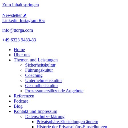
Zum Inhalt springen
Newsletter ⬈
Linkedin
Instagram
Rss
info@ttorga.com
+49 6323 9483-83
Home
Über uns
Themen und Leistungen
Sicher­heits­kultur
Führungs­kultur
Coaching
Unter­neh­mens­kultur
Gesund­heits­kultur
Prozess­un­ter­stüt­zende Angebote
Referenzen
Podcast
Blog
Kontakt und Impressum
Daten­schutz­er­klärung
Privat­sphäre-Einstel­lungen ändern
Historie der Privat­sphäre-Einstel­lungen