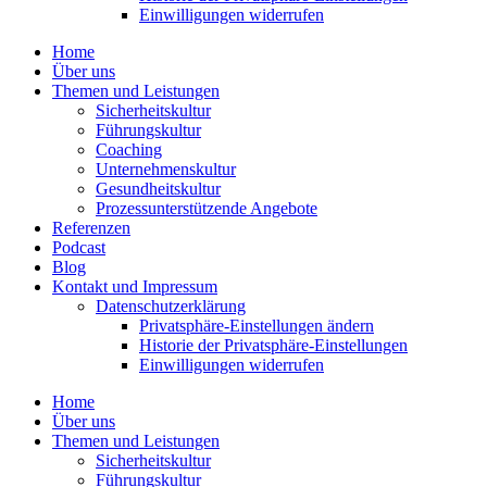
Einwil­li­gungen wider­rufen
Home
Über uns
Themen und Leistungen
Sicher­heits­kultur
Führungs­kultur
Coaching
Unter­neh­mens­kultur
Gesund­heits­kultur
Prozess­un­ter­stüt­zende Angebote
Referenzen
Podcast
Blog
Kontakt und Impressum
Daten­schutz­er­klärung
Privat­sphäre-Einstel­lungen ändern
Historie der Privat­sphäre-Einstel­lungen
Einwil­li­gungen wider­rufen
Home
Über uns
Themen und Leistungen
Sicher­heits­kultur
Führungs­kultur