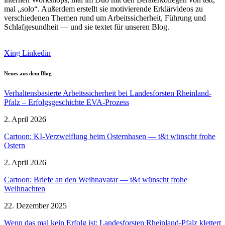
mal „solo“. Außerdem erstellt sie motivie­rende Erklär­videos zu
verschie­denen Themen rund um Arbeits­si­cherheit, Führung und
Schlaf­ge­sundheit — und sie textet für unseren Blog.
Xing
Linkedin
Neues aus dem Blog
Verhal­tens­ba­sierte Arbeits­si­cherheit bei Landes­forsten Rheinland-
Pfalz – Erfolgs­ge­schichte EVA-Prozess
2. April 2026
Cartoon: KI-Verzweiflung beim Ostern­hasen — t&t wünscht frohe
Ostern
2. April 2026
Cartoon: Briefe an den Weihnavatar — t&t wünscht frohe
Weihnachten
22. Dezember 2025
Wenn das mal kein Erfolg ist: Landes­forsten Rheinland-Pfalz klettert