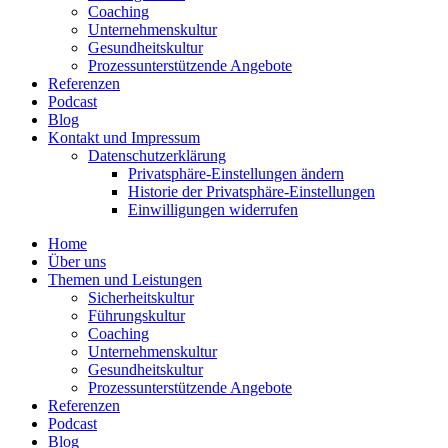
Coaching
Unter­neh­mens­kultur
Gesund­heits­kultur
Prozess­un­ter­stüt­zende Angebote
Referenzen
Podcast
Blog
Kontakt und Impressum
Daten­schutz­er­klärung
Privat­sphäre-Einstel­lungen ändern
Historie der Privat­sphäre-Einstel­lungen
Einwil­li­gungen wider­rufen
Home
Über uns
Themen und Leistungen
Sicher­heits­kultur
Führungs­kultur
Coaching
Unter­neh­mens­kultur
Gesund­heits­kultur
Prozess­un­ter­stüt­zende Angebote
Referenzen
Podcast
Blog