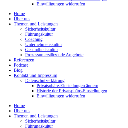
Einwil­li­gungen wider­rufen
Home
Über uns
Themen und Leistungen
Sicher­heits­kultur
Führungs­kultur
Coaching
Unter­neh­mens­kultur
Gesund­heits­kultur
Prozess­un­ter­stüt­zende Angebote
Referenzen
Podcast
Blog
Kontakt und Impressum
Daten­schutz­er­klärung
Privat­sphäre-Einstel­lungen ändern
Historie der Privat­sphäre-Einstel­lungen
Einwil­li­gungen wider­rufen
Home
Über uns
Themen und Leistungen
Sicher­heits­kultur
Führungs­kultur