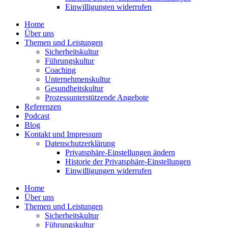
Einwil­li­gungen wider­rufen
Home
Über uns
Themen und Leistungen
Sicher­heits­kultur
Führungs­kultur
Coaching
Unter­neh­mens­kultur
Gesund­heits­kultur
Prozess­un­ter­stüt­zende Angebote
Referenzen
Podcast
Blog
Kontakt und Impressum
Daten­schutz­er­klärung
Privat­sphäre-Einstel­lungen ändern
Historie der Privat­sphäre-Einstel­lungen
Einwil­li­gungen wider­rufen
Home
Über uns
Themen und Leistungen
Sicher­heits­kultur
Führungs­kultur