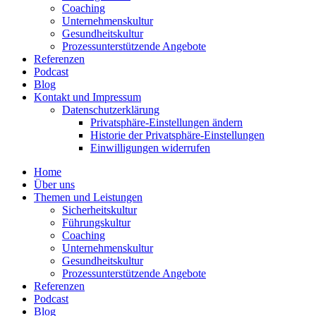
Coaching
Unter­neh­mens­kultur
Gesund­heits­kultur
Prozess­un­ter­stüt­zende Angebote
Referenzen
Podcast
Blog
Kontakt und Impressum
Daten­schutz­er­klärung
Privat­sphäre-Einstel­lungen ändern
Historie der Privat­sphäre-Einstel­lungen
Einwil­li­gungen wider­rufen
Home
Über uns
Themen und Leistungen
Sicher­heits­kultur
Führungs­kultur
Coaching
Unter­neh­mens­kultur
Gesund­heits­kultur
Prozess­un­ter­stüt­zende Angebote
Referenzen
Podcast
Blog