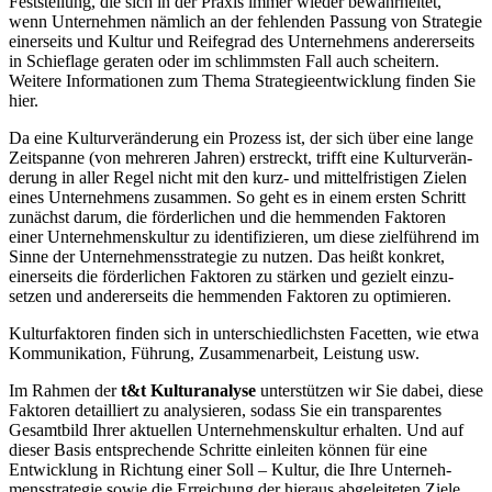
Feststellung, die sich in der Praxis immer wieder bewahr­heitet,
wenn Unter­nehmen nämlich an der fehlenden Passung von Strategie
einer­seits und Kultur und Reifegrad des Unter­nehmens anderer­seits
in Schieflage geraten oder im schlimmsten Fall auch scheitern.
Weitere Infor­ma­tionen zum Thema Strate­gie­ent­wicklung finden Sie
hier.
Da eine Kultur­ver­än­derung ein Prozess ist, der sich über eine lange
Zeitspanne (von mehreren Jahren) erstreckt, trifft eine Kultur­ver­än­
derung in aller Regel nicht mit den kurz- und mittel­fris­tigen Zielen
eines Unter­nehmens zusammen. So geht es in einem ersten Schritt
zunächst darum, die förder­lichen und die hemmenden Faktoren
einer Unter­neh­mens­kultur zu identi­fi­zieren, um diese zielführend im
Sinne der Unter­neh­mens­stra­tegie zu nutzen. Das heißt konkret,
einer­seits die förder­lichen Faktoren zu stärken und gezielt einzu­
setzen und anderer­seits die hemmenden Faktoren zu optimieren.
Kultur­fak­toren finden sich in unter­schied­lichsten Facetten, wie etwa
Kommu­ni­kation, Führung, Zusam­men­arbeit, Leistung usw.
Im Rahmen der
t&t Kultur­analyse
unter­stützen wir Sie dabei, diese
Faktoren detail­liert zu analy­sieren, sodass Sie ein trans­pa­rentes
Gesamtbild Ihrer aktuellen Unter­neh­mens­kultur erhalten. Und auf
dieser Basis entspre­chende Schritte einleiten können für eine
Entwicklung in Richtung einer Soll – Kultur, die Ihre Unter­neh­
mens­stra­tegie sowie die Errei­chung der hieraus abgelei­teten Ziele