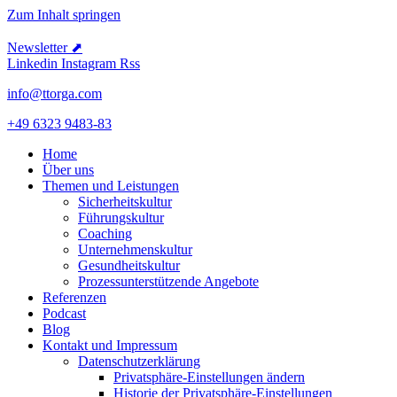
Zum Inhalt springen
Newsletter ⬈
Linkedin
Instagram
Rss
info@ttorga.com
+49 6323 9483-83
Home
Über uns
Themen und Leistungen
Sicher­heits­kultur
Führungs­kultur
Coaching
Unter­neh­mens­kultur
Gesund­heits­kultur
Prozess­un­ter­stüt­zende Angebote
Referenzen
Podcast
Blog
Kontakt und Impressum
Daten­schutz­er­klärung
Privat­sphäre-Einstel­lungen ändern
Historie der Privat­sphäre-Einstel­lungen