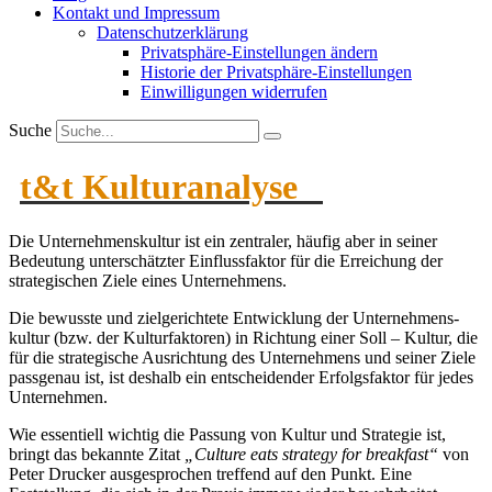
Kontakt und Impressum
Daten­schutz­er­klärung
Privat­sphäre-Einstel­lungen ändern
Historie der Privat­sphäre-Einstel­lungen
Einwil­li­gungen wider­rufen
Suche
t&t Kultur­analyse
Die Unter­neh­mens­kultur ist ein zentraler, häufig aber in seiner
Bedeutung unter­schätzter Einfluss­faktor für die Errei­chung der
strate­gi­schen Ziele eines Unter­nehmens.
Die bewusste und zielge­richtete Entwicklung der Unter­neh­mens­
kultur (bzw. der Kultur­fak­toren) in Richtung einer Soll – Kultur, die
für die strate­gische Ausrichtung des Unter­nehmens und seiner Ziele
passgenau ist, ist deshalb ein entschei­dender Erfolgs­faktor für jedes
Unter­nehmen.
Wie essen­tiell wichtig die Passung von Kultur und Strategie ist,
bringt das bekannte Zitat
„Culture eats strategy for breakfast“
von
Peter Drucker ausge­sprochen treffend auf den Punkt. Eine