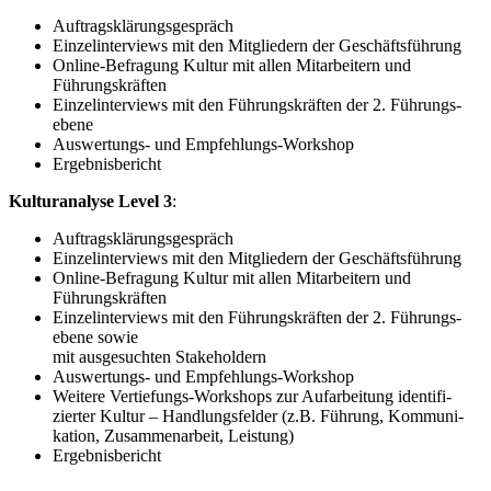
Auftrags­klä­rungs­ge­spräch
Einzel­in­ter­views mit den Mitgliedern der Geschäfts­führung
Online-Befragung Kultur mit allen Mitar­beitern und
Führungs­kräften
Einzel­in­ter­views mit den Führungs­kräften der 2. Führungs­
ebene
Auswer­tungs- und Empfeh­lungs-Workshop
Ergeb­nis­be­richt
Kultur­analyse Level 3
:
Auftrags­klä­rungs­ge­spräch
Einzel­in­ter­views mit den Mitgliedern der Geschäfts­führung
Online-Befragung Kultur mit allen Mitar­beitern und
Führungs­kräften
Einzel­in­ter­views mit den Führungs­kräften der 2. Führungs­
ebene sowie
mit ausge­suchten Stake­holdern
Auswer­tungs- und Empfeh­lungs-Workshop
Weitere Vertie­fungs-Workshops zur Aufar­beitung identi­fi­
zierter Kultur – Handlungs­felder (z.B. Führung, Kommu­ni­
kation, Zusam­men­arbeit, Leistung)
Ergeb­nis­be­richt