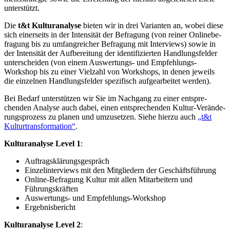
unter­stützt.
Die
t&t Kultur­analyse
bieten wir in drei Varianten an, wobei diese
sich einer­seits in der Inten­sität der Befragung (von reiner Online­be­
fragung bis zu umfang­reicher Befragung mit Inter­views) sowie in
der Inten­sität der Aufbe­reitung der identi­fi­zierten Handlungs­felder
unter­scheiden (von einem Auswer­tungs- und Empfeh­lungs-
Workshop bis zu einer Vielzahl von Workshops, in denen jeweils
die einzelnen Handlungs­felder spezi­fisch aufge­ar­beitet werden).
Bei Bedarf unter­stützen wir Sie im Nachgang zu einer entspre­
chenden Analyse auch dabei, einen entspre­chenden Kultur-Verän­de­
rungs­prozess zu planen und umzusetzen. Siehe hierzu auch
„t&t
Kultur­trans­for­mation“
.
Kultur­analyse Level 1
:
Auftrags­klä­rungs­ge­spräch
Einzel­in­ter­views mit den Mitgliedern der Geschäfts­führung
Online-Befragung Kultur mit allen Mitar­beitern und
Führungs­kräften
Auswer­tungs- und Empfeh­lungs-Workshop
Ergeb­nis­be­richt
Kultur­analyse Level 2
: