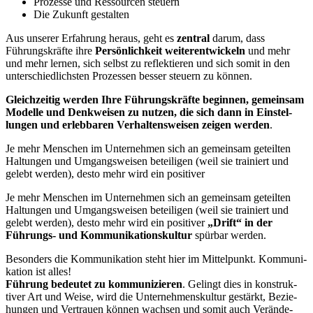
Prozesse und Ressourcen steuern
Die Zukunft gestalten
Aus unserer Erfahrung heraus, geht es
zentral
darum, dass
Führungs­kräfte ihre
Persön­lichkeit weiter­ent­wi­ckeln
und mehr
und mehr lernen, sich selbst zu reflek­tieren und sich somit in den
unter­schied­lichsten Prozessen besser steuern zu können.
Gleich­zeitig werden Ihre Führungs­kräfte beginnen,
gemeinsam
Modelle und Denkweisen zu nutzen, die sich dann in Einstel­
lungen und erleb­baren Verhal­tens­weisen zeigen werden
.
Je mehr Menschen im Unter­nehmen sich an gemeinsam geteilten
Haltungen und Umgangs­weisen betei­ligen (weil sie trainiert und
gelebt werden), desto mehr wird ein positiver
Je mehr Menschen im Unter­nehmen sich an gemeinsam geteilten
Haltungen und Umgangs­weisen betei­ligen (weil sie trainiert und
gelebt werden), desto mehr wird ein positiver
„Drift“ in der
Führungs- und Kommu­ni­ka­ti­ons­kultur
spürbar werden.
Besonders die Kommu­ni­kation steht hier im Mittel­punkt. Kommu­ni­
kation ist alles!
Führung bedeutet zu kommu­ni­zieren
. Gelingt dies in konstruk­
tiver Art und Weise, wird die Unter­neh­mens­kultur gestärkt, Bezie­
hungen und Vertrauen können wachsen und somit auch Verän­de­