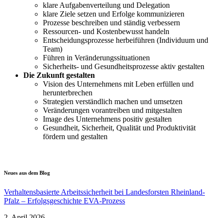
klare Aufga­ben­ver­teilung und Delegation
klare Ziele setzen und Erfolge kommu­ni­zieren
Prozesse beschreiben und ständig verbessern
Ressourcen- und Kosten­be­wusst handeln
Entschei­dungs­pro­zesse herbei­führen (Individuum und
Team)
Führen in Verän­de­rungs­si­tua­tionen
Sicher­heits- und Gesund­heits­pro­zesse aktiv gestalten
Die Zukunft gestalten
Vision des Unter­nehmens mit Leben erfüllen und
herun­ter­brechen
Strategien verständlich machen und umsetzen
Verän­de­rungen voran­treiben und mitge­stalten
Image des Unter­nehmens positiv gestalten
Gesundheit, Sicherheit, Qualität und Produk­ti­vität
fördern und gestalten
Neues aus dem Blog
Verhal­tens­ba­sierte Arbeits­si­cherheit bei Landes­forsten Rheinland-
Pfalz – Erfolgs­ge­schichte EVA-Prozess
2. April 2026