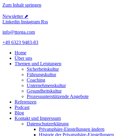
Zum Inhalt springen
Newsletter ⬈
Linkedin
Instagram
Rss
info@ttorga.com
+49 6323 9483-83
Home
Über uns
Themen und Leistungen
Sicher­heits­kultur
Führungs­kultur
Coaching
Unter­neh­mens­kultur
Gesund­heits­kultur
Prozess­un­ter­stüt­zende Angebote
Referenzen
Podcast
Blog
Kontakt und Impressum
Daten­schutz­er­klärung
Privat­sphäre-Einstel­lungen ändern
Historie der Privat­sphäre-Einstel­lungen