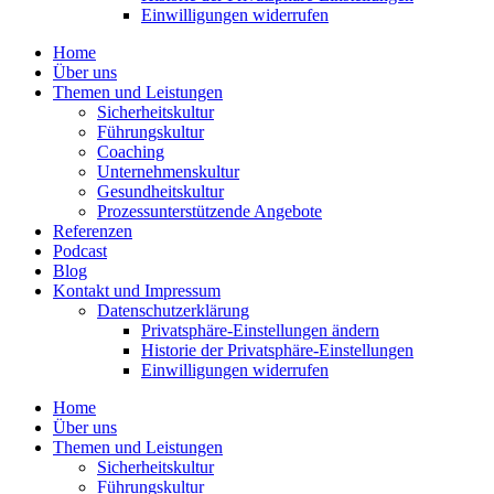
Einwil­li­gungen wider­rufen
Home
Über uns
Themen und Leistungen
Sicher­heits­kultur
Führungs­kultur
Coaching
Unter­neh­mens­kultur
Gesund­heits­kultur
Prozess­un­ter­stüt­zende Angebote
Referenzen
Podcast
Blog
Kontakt und Impressum
Daten­schutz­er­klärung
Privat­sphäre-Einstel­lungen ändern
Historie der Privat­sphäre-Einstel­lungen
Einwil­li­gungen wider­rufen
Home
Über uns
Themen und Leistungen
Sicher­heits­kultur
Führungs­kultur