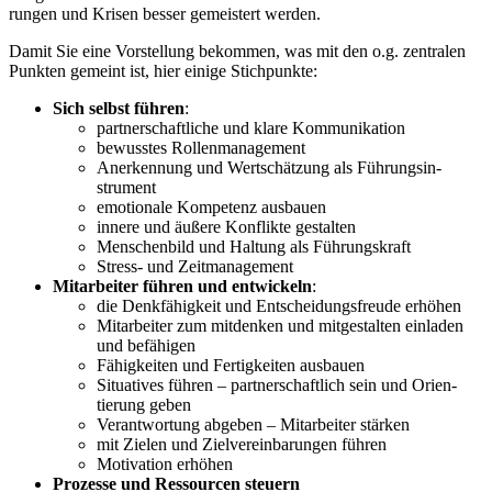
rungen und Krisen besser gemeistert werden.
Damit Sie eine Vorstellung bekommen, was mit den o.g. zentralen
Punkten gemeint ist, hier einige Stich­punkte:
Sich selbst führen
:
partner­schaft­liche und klare Kommu­ni­kation
bewusstes Rollen­ma­nagement
Anerkennung und Wertschätzung als Führungs­in­
strument
emotionale Kompetenz ausbauen
innere und äußere Konflikte gestalten
Menschenbild und Haltung als Führungs­kraft
Stress- und Zeitma­nagement
Mitar­beiter führen und entwi­ckeln
:
die Denkfä­higkeit und Entschei­dungs­freude erhöhen
Mitar­beiter zum mitdenken und mitge­stalten einladen
und befähigen
Fähig­keiten und Fertig­keiten ausbauen
Situa­tives führen – partner­schaftlich sein und Orien­
tierung geben
Verant­wortung abgeben – Mitar­beiter stärken
mit Zielen und Zielver­ein­ba­rungen führen
Motivation erhöhen
Prozesse und Ressourcen steuern