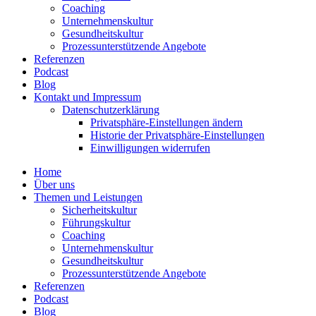
Coaching
Unter­neh­mens­kultur
Gesund­heits­kultur
Prozess­un­ter­stüt­zende Angebote
Referenzen
Podcast
Blog
Kontakt und Impressum
Daten­schutz­er­klärung
Privat­sphäre-Einstel­lungen ändern
Historie der Privat­sphäre-Einstel­lungen
Einwil­li­gungen wider­rufen
Home
Über uns
Themen und Leistungen
Sicher­heits­kultur
Führungs­kultur
Coaching
Unter­neh­mens­kultur
Gesund­heits­kultur
Prozess­un­ter­stüt­zende Angebote
Referenzen
Podcast
Blog