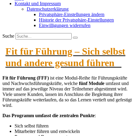
Kontakt und Impressum
Daten­schutz­er­klärung
Privat­sphäre-Einstel­lungen ändern
Historie der Privat­sphäre-Einstel­lungen
Einwil­li­gungen wider­rufen
Suche
Fit für Führung – Sich selbst
und andere gesund führen
Fit für Führung (FFF)
ist eine Modul-Reihe für Führungs­kräfte
und Nachwuchs­füh­rungs­kräfte, welche
fünf Module
umfasst und
immer auf das jeweilige Niveau der Teilnehmer abgestimmt wird.
Viele unsere Kunden, lassen im Anschluss die Begleitung ihrer
Führungs­kräfte weiter­laufen, da so das Lernen vertieft und gefestigt
wird.
Das Programm umfasst die zentralen Punkte
:
Sich selbst führen
Mitar­beiter führen und entwi­ckeln