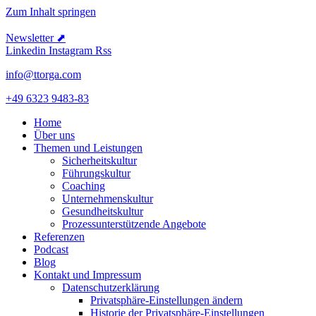
Zum Inhalt springen
Newsletter ⬈
Linkedin
Instagram
Rss
info@ttorga.com
+49 6323 9483-83
Home
Über uns
Themen und Leistungen
Sicher­heits­kultur
Führungs­kultur
Coaching
Unter­neh­mens­kultur
Gesund­heits­kultur
Prozess­un­ter­stüt­zende Angebote
Referenzen
Podcast
Blog
Kontakt und Impressum
Daten­schutz­er­klärung
Privat­sphäre-Einstel­lungen ändern
Historie der Privat­sphäre-Einstel­lungen