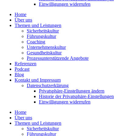
Einwil­li­gungen wider­rufen
Home
Über uns
Themen und Leistungen
Sicher­heits­kultur
Führungs­kultur
Coaching
Unter­neh­mens­kultur
Gesund­heits­kultur
Prozess­un­ter­stüt­zende Angebote
Referenzen
Podcast
Blog
Kontakt und Impressum
Daten­schutz­er­klärung
Privat­sphäre-Einstel­lungen ändern
Historie der Privat­sphäre-Einstel­lungen
Einwil­li­gungen wider­rufen
Home
Über uns
Themen und Leistungen
Sicher­heits­kultur
Führungs­kultur