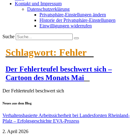
Kontakt und Impressum
Daten­schutz­er­klärung
Privat­sphäre-Einstel­lungen ändern
Historie der Privat­sphäre-Einstel­lungen
Einwil­li­gungen wider­rufen
Suche
Schlagwort:
Fehler
Der Fehler­teufel beschwert sich –
Cartoon des Monats Mai
Der Fehler­teufel beschwert sich
Neues aus dem Blog
Verhal­tens­ba­sierte Arbeits­si­cherheit bei Landes­forsten Rheinland-
Pfalz – Erfolgs­ge­schichte EVA-Prozess
2. April 2026