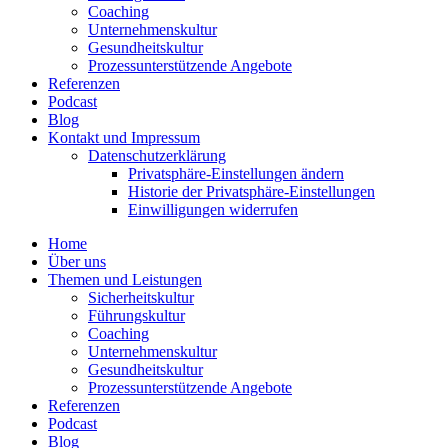
Coaching
Unter­neh­mens­kultur
Gesund­heits­kultur
Prozess­un­ter­stüt­zende Angebote
Referenzen
Podcast
Blog
Kontakt und Impressum
Daten­schutz­er­klärung
Privat­sphäre-Einstel­lungen ändern
Historie der Privat­sphäre-Einstel­lungen
Einwil­li­gungen wider­rufen
Home
Über uns
Themen und Leistungen
Sicher­heits­kultur
Führungs­kultur
Coaching
Unter­neh­mens­kultur
Gesund­heits­kultur
Prozess­un­ter­stüt­zende Angebote
Referenzen
Podcast
Blog