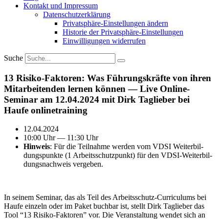
Kontakt und Impressum
Daten­schutz­er­klärung
Privat­sphäre-Einstel­lungen ändern
Historie der Privat­sphäre-Einstel­lungen
Einwil­li­gungen wider­rufen
Suche
13 Risiko-Faktoren: Was Führungs­kräfte von ihren
Mitar­bei­tenden lernen können — Live Online-
Seminar am 12.04.2024 mit Dirk Taglieber bei
Haufe online­training
12.04.2024
10:00 Uhr — 11:30 Uhr
Hinweis
: Für die Teilnahme werden vom VDSI Weiter­bil­
dungs­punkte (1 Arbeits­schutz­punkt) für den VDSI-Weiter­bil­
dungs­nachweis vergeben.
In seinem Seminar, das als Teil des Arbeits­schutz-Curri­culums bei
Haufe einzeln oder im Paket buchbar ist, stellt Dirk Taglieber das
Tool “13 Risiko-Faktoren” vor. Die Veran­staltung wendet sich an