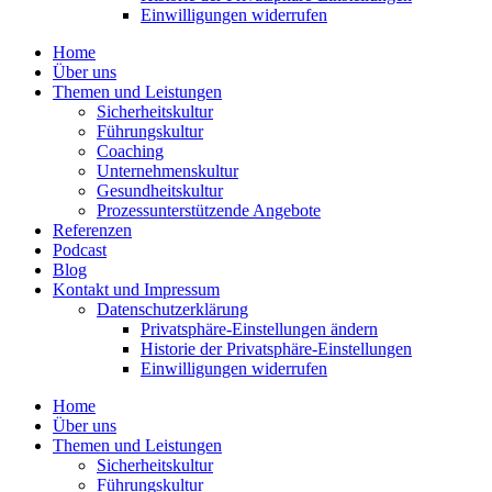
Einwil­li­gungen wider­rufen
Home
Über uns
Themen und Leistungen
Sicher­heits­kultur
Führungs­kultur
Coaching
Unter­neh­mens­kultur
Gesund­heits­kultur
Prozess­un­ter­stüt­zende Angebote
Referenzen
Podcast
Blog
Kontakt und Impressum
Daten­schutz­er­klärung
Privat­sphäre-Einstel­lungen ändern
Historie der Privat­sphäre-Einstel­lungen
Einwil­li­gungen wider­rufen
Home
Über uns
Themen und Leistungen
Sicher­heits­kultur
Führungs­kultur