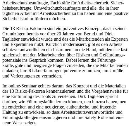
Arbeits­schutz­be­auf­tragte, Fachkräfte für Arbeits­si­cherheit, Sicher­
heits­be­auf­tragte, Umwelt­schutz­be­auf­tragte und alle, die in ihrer
täglichen Arbeit mit Arbeits­si­cherheit zu tun haben und eine positive
Sicher­heits­kultur fördern möchten.
Die 13 Risiko-Faktoren sind ein präven­tives Konzept, das in seinen
Grund­zügen bereits vor über 20 Jahren von Bernd und Dirk
Taglieber entwi­ckelt wurde und das die Mitar­bei­tenden als Experten
und Exper­tinnen nutzt. Kürzlich moder­ni­siert, gibt es den Arbeits­
schutz­ver­ant­wort­lichen ein Instrument an die Hand, mit dem sie fast
spiele­risch mit den Mitar­bei­tenden über Risiken und Gefähr­dungs­
po­ten­ziale ins Gespräch kommen. Dabei lernen die Führungs­
kräfte, gute und neugierige Fragen zu stellen, die die Mitar­bei­tenden
einladen, ihre Risiko­er­fah­rungen präventiv zu nutzen, um Unfälle
und Verlet­zungen zu vermeiden.
Im online-Seminar geht es darum, das Konzept und die Materialien
der 13 Risiko-Faktoren kennen­zu­lernen und die Vorge­hens­weise für
eine Einführung des Tools zu verstehen. Dirk Taglieber spricht
darüber, wie Führungs­kräfte lernen können, neu hinzu­schauen, neu
zu entdecken und eine neugierige, authen­tische, und fragende
Haltung zu entwi­ckeln, so dass Arbeits­schutz­ver­ant­wort­liche und
Führungs­kräfte gemeinsam agieren und ihre Safety-Rolle auf eine
neue Weise zeigen.