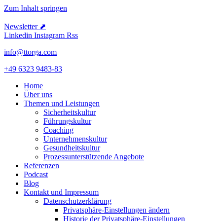
Zum Inhalt springen
Newsletter ⬈
Linkedin
Instagram
Rss
info@ttorga.com
+49 6323 9483-83
Home
Über uns
Themen und Leistungen
Sicher­heits­kultur
Führungs­kultur
Coaching
Unter­neh­mens­kultur
Gesund­heits­kultur
Prozess­un­ter­stüt­zende Angebote
Referenzen
Podcast
Blog
Kontakt und Impressum
Daten­schutz­er­klärung
Privat­sphäre-Einstel­lungen ändern
Historie der Privat­sphäre-Einstel­lungen