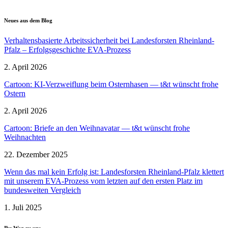
Neues aus dem Blog
Verhal­tens­ba­sierte Arbeits­si­cherheit bei Landes­forsten Rheinland-
Pfalz – Erfolgs­ge­schichte EVA-Prozess
2. April 2026
Cartoon: KI-Verzweiflung beim Ostern­hasen — t&t wünscht frohe
Ostern
2. April 2026
Cartoon: Briefe an den Weihnavatar — t&t wünscht frohe
Weihnachten
22. Dezember 2025
Wenn das mal kein Erfolg ist: Landes­forsten Rheinland-Pfalz klettert
mit unserem EVA-Prozess vom letzten auf den ersten Platz im
bundes­weiten Vergleich
1. Juli 2025
Ihr Weg zu uns