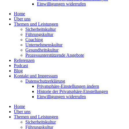
Einwil­li­gungen wider­rufen
Home
Über uns
Themen und Leistungen
Sicher­heits­kultur
Führungs­kultur
Coaching
Unter­neh­mens­kultur
Gesund­heits­kultur
Prozess­un­ter­stüt­zende Angebote
Referenzen
Podcast
Blog
Kontakt und Impressum
Daten­schutz­er­klärung
Privat­sphäre-Einstel­lungen ändern
Historie der Privat­sphäre-Einstel­lungen
Einwil­li­gungen wider­rufen
Home
Über uns
Themen und Leistungen
Sicher­heits­kultur
Führungs­kultur