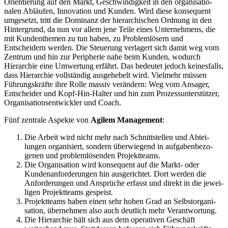
Orien­tierung auf den Markt, Geschwin­digkeit in den organi­sa­tio­
nalen Abläufen, Innovation und Kunden. Wird diese konse­quent
umgesetzt, tritt die Dominanz der hierar­chi­schen Ordnung in den
Hinter­grund, da nun vor allem jene Teile eines Unter­nehmens, die
mit Kunden­themen zu tun haben, zu Problem­lösern und
Entscheidern werden. Die Steuerung verlagert sich damit weg vom
Zentrum und hin zur Peripherie nahe beim Kunden, wodurch
Hierarchie eine Umwertung erfährt. Das bedeutet jedoch keines­falls,
dass Hierarchie vollständig ausge­hebelt wird. Vielmehr müssen
Führungs­kräfte ihre Rolle massiv verändern: Weg vom Ansager,
Entscheider und Kopf-Hin-Halter und hin zum Prozess­un­ter­stützer,
Organi­sa­ti­ons­ent­wickler und Coach.
Fünf zentrale Aspekte von
Agilem Management
:
Die Arbeit wird nicht mehr nach Schnitt­stellen und Abtei­
lungen organi­siert, sondern überwiegend in aufga­ben­be­zo­
genen und problem­lö­senden Projekt­teams.
Die Organi­sation wird konse­quent auf die Markt- oder
Kunden­an­for­de­rungen hin ausge­richtet. Dort werden die
Anfor­de­rungen und Ansprüche erfasst und direkt in die jewei­
ligen Projekt­teams gespeist.
Projekt­teams haben einen sehr hohen Grad an Selbst­or­ga­ni­
sation, übernehmen also auch deutlich mehr Verant­wortung.
Die Hierarchie hält sich aus dem opera­tiven Geschäft