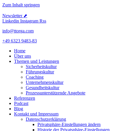
Zum Inhalt springen
Newsletter ⬈
Linkedin
Instagram
Rss
info@ttorga.com
+49 6323 9483-83
Home
Über uns
Themen und Leistungen
Sicher­heits­kultur
Führungs­kultur
Coaching
Unter­neh­mens­kultur
Gesund­heits­kultur
Prozess­un­ter­stüt­zende Angebote
Referenzen
Podcast
Blog
Kontakt und Impressum
Daten­schutz­er­klärung
Privat­sphäre-Einstel­lungen ändern
Historie der Privat­sphäre-Einstel­lungen