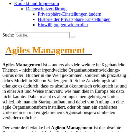
Kontakt und Impressum
Daten­schutz­er­klärung
Privat­sphäre-Einstel­lungen ändern
Historie der Privat­sphäre-Einstel­lungen
Einwil­li­gungen wider­rufen
Suche
Agiles Management
Agiles Management
ist – anders als viele weitere heiß gehan­delte
Themen – nicht über irgend­welche Organi­sa­ti­ons­ent­wick­lungs-
Gurus oder ‑Bücher in die Welt gekommen, sondern als praxis­taug­
liches Modell in Silicon Valley gereift. Seine Anzie­hungs­kraft
erlangte es dadurch, dass es absolut ökono­misch erfolg­reich ist und
in einer Art und Weise innovativ, wie man dies in Europa bis dato
nicht kannte. Dabei macht es aller­dings einen gehörigen Unter­
schied, ob man ein Startup aufbaut und dabei von Anfang an eine
agile Organi­sa­ti­onsform instal­liert, oder ob man ein etabliertes
Unter­nehmen mit einge­fah­renen Organi­sa­ti­ons­ge­wohn­heiten
verändern möchte.
Der zentrale Gedanke bei
Agilem Management
ist die absolute