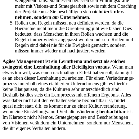
weitgehend raus. Statt­dessen befassen sich Führungs­kräfte
mehr mit Visions-und Strate­gie­arbeit sowie mit dem Coaching
der Projekt­teams: Sie beschäf­tigen sich
nicht
im
Unter­
nehmen, sondern
am
Unter­nehmen
.
Rollen und Regeln müssen neu definiert werden, da die
Hierarchie nicht mehr die Orien­tierung gibt wie bisher. Dies
bedeutet, dass Menschen in ihren Rollen wachsen und die
Regeln immer wieder angepasst werden müssen. Rollen und
Regeln sind dabei nie für die Ewigkeit gemacht, sondern
müssen immer wieder mal nachjus­tiert werden
Agiles Management ist ein Lernthema und setzt als solches
zwingend eine Lernhaltung aller Betei­ligten voraus
. Wenn man
etwas tun will, was einen nachhal­tigen Effekt haben soll, dann gilt
es an eben dieser Lernhaltung zu arbeiten. Für einen Verän­de­rungs­
prozess innerhalb eines etablierten Unter­nehmens gibt es hierfür
keine Blaupausen, da die Kulturen sehr unter­schiedlich sind.
Deshalb ist dies stets ein Lernprozess mit offenem Ergebnis. Alles
was dabei nicht auf der Verhal­tens­ebene beobachtbar ist, findet
quasi nicht statt, d.h. es kommt nur zu einer Kultur­ver­än­derung,
wenn eine Einstel­lungs- und Verhal­tens­än­derung
beobachtbar
ist.
Im Klartext: nicht Memos, Strate­gie­pa­piere und Beschrei­bungen
von Visionen verändern ein Unter­nehmen, sondern nur Menschen,
die ihr eigenes Verhalten ändern.