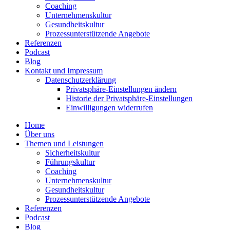
Coaching
Unter­neh­mens­kultur
Gesund­heits­kultur
Prozess­un­ter­stüt­zende Angebote
Referenzen
Podcast
Blog
Kontakt und Impressum
Daten­schutz­er­klärung
Privat­sphäre-Einstel­lungen ändern
Historie der Privat­sphäre-Einstel­lungen
Einwil­li­gungen wider­rufen
Home
Über uns
Themen und Leistungen
Sicher­heits­kultur
Führungs­kultur
Coaching
Unter­neh­mens­kultur
Gesund­heits­kultur
Prozess­un­ter­stüt­zende Angebote
Referenzen
Podcast
Blog