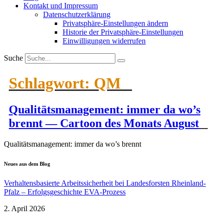
Kontakt und Impressum
Daten­schutz­er­klärung
Privat­sphäre-Einstel­lungen ändern
Historie der Privat­sphäre-Einstel­lungen
Einwil­li­gungen wider­rufen
Suche
Schlagwort:
QM
Quali­täts­ma­nagement: immer da wo’s
brennt — Cartoon des Monats August
Quali­täts­ma­nagement: immer da wo’s brennt
Neues aus dem Blog
Verhal­tens­ba­sierte Arbeits­si­cherheit bei Landes­forsten Rheinland-
Pfalz – Erfolgs­ge­schichte EVA-Prozess
2. April 2026