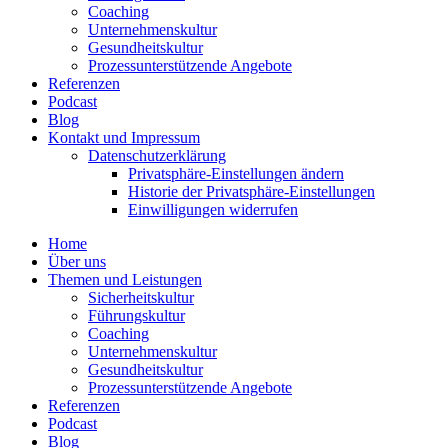
Coaching
Unter­neh­mens­kultur
Gesund­heits­kultur
Prozess­un­ter­stüt­zende Angebote
Referenzen
Podcast
Blog
Kontakt und Impressum
Daten­schutz­er­klärung
Privat­sphäre-Einstel­lungen ändern
Historie der Privat­sphäre-Einstel­lungen
Einwil­li­gungen wider­rufen
Home
Über uns
Themen und Leistungen
Sicher­heits­kultur
Führungs­kultur
Coaching
Unter­neh­mens­kultur
Gesund­heits­kultur
Prozess­un­ter­stüt­zende Angebote
Referenzen
Podcast
Blog