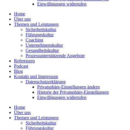
Einwil­li­gungen wider­rufen
Home
Über uns
Themen und Leistungen
Sicher­heits­kultur
Führungs­kultur
Coaching
Unter­neh­mens­kultur
Gesund­heits­kultur
Prozess­un­ter­stüt­zende Angebote
Referenzen
Podcast
Blog
Kontakt und Impressum
Daten­schutz­er­klärung
Privat­sphäre-Einstel­lungen ändern
Historie der Privat­sphäre-Einstel­lungen
Einwil­li­gungen wider­rufen
Home
Über uns
Themen und Leistungen
Sicher­heits­kultur
Führungs­kultur