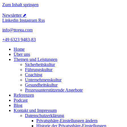
Zum Inhalt springen
Newsletter ⬈
Linkedin
Instagram
Rss
info@ttorga.com
+49 6323 9483-83
Home
Über uns
Themen und Leistungen
Sicher­heits­kultur
Führungs­kultur
Coaching
Unter­neh­mens­kultur
Gesund­heits­kultur
Prozess­un­ter­stüt­zende Angebote
Referenzen
Podcast
Blog
Kontakt und Impressum
Daten­schutz­er­klärung
Privat­sphäre-Einstel­lungen ändern
Historie der Privat­sphäre-Einstel­lungen