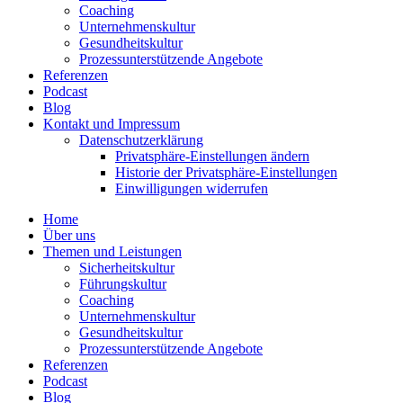
Coaching
Unter­neh­mens­kultur
Gesund­heits­kultur
Prozess­un­ter­stüt­zende Angebote
Referenzen
Podcast
Blog
Kontakt und Impressum
Daten­schutz­er­klärung
Privat­sphäre-Einstel­lungen ändern
Historie der Privat­sphäre-Einstel­lungen
Einwil­li­gungen wider­rufen
Home
Über uns
Themen und Leistungen
Sicher­heits­kultur
Führungs­kultur
Coaching
Unter­neh­mens­kultur
Gesund­heits­kultur
Prozess­un­ter­stüt­zende Angebote
Referenzen
Podcast
Blog