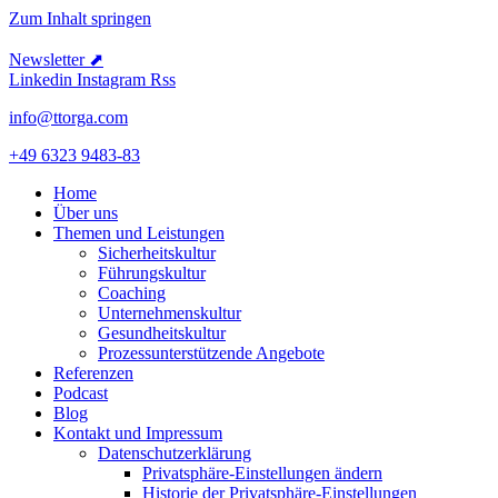
Zum Inhalt springen
Newsletter ⬈
Linkedin
Instagram
Rss
info@ttorga.com
+49 6323 9483-83
Home
Über uns
Themen und Leistungen
Sicher­heits­kultur
Führungs­kultur
Coaching
Unter­neh­mens­kultur
Gesund­heits­kultur
Prozess­un­ter­stüt­zende Angebote
Referenzen
Podcast
Blog
Kontakt und Impressum
Daten­schutz­er­klärung
Privat­sphäre-Einstel­lungen ändern
Historie der Privat­sphäre-Einstel­lungen