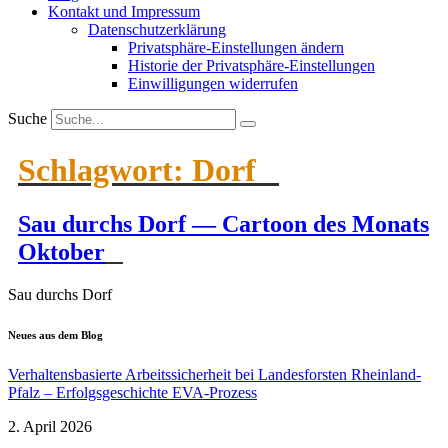
Kontakt und Impressum
Daten­schutz­er­klärung
Privat­sphäre-Einstel­lungen ändern
Historie der Privat­sphäre-Einstel­lungen
Einwil­li­gungen wider­rufen
Suche
Schlagwort:
Dorf
Sau durchs Dorf — Cartoon des Monats
Oktober
Sau durchs Dorf
Neues aus dem Blog
Verhal­tens­ba­sierte Arbeits­si­cherheit bei Landes­forsten Rheinland-
Pfalz – Erfolgs­ge­schichte EVA-Prozess
2. April 2026