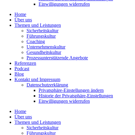
Einwil­li­gungen wider­rufen
Home
Über uns
Themen und Leistungen
Sicher­heits­kultur
Führungs­kultur
Coaching
Unter­neh­mens­kultur
Gesund­heits­kultur
Prozess­un­ter­stüt­zende Angebote
Referenzen
Podcast
Blog
Kontakt und Impressum
Daten­schutz­er­klärung
Privat­sphäre-Einstel­lungen ändern
Historie der Privat­sphäre-Einstel­lungen
Einwil­li­gungen wider­rufen
Home
Über uns
Themen und Leistungen
Sicher­heits­kultur
Führungs­kultur